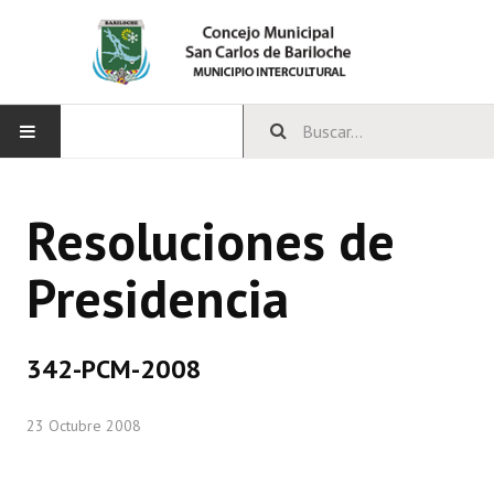
INICIO
Resoluciones de
CONCEJO
Presidencia
Bloques Políticos
Integrantes del Concejo
342-PCM-2008
Comisiones Permanentes
23 Octubre 2008
Comisiones Especiales
Concejales Mandato Cumplido