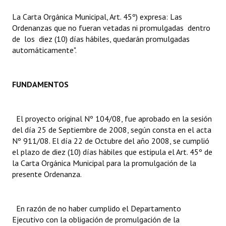
La Carta Orgánica Municipal, Art. 45º) expresa: Las
Dictámenes Asesoría Letrada
Ordenanzas que no fueran vetadas ni promulgadas dentro
de los diez (10) días hábiles, quedarán promulgadas
Actas de Sesión
automáticamente".
Informes de Unidad Coordinadora
Ejecución Presupuestaria
FUNDAMENTOS
Actas de Audiencias Públicas
El proyecto original Nº 104/08, fue aprobado en la sesión
NORMATIVA
del día 25 de Septiembre de 2008, según consta en el acta
Nº 911/08. El día 22 de Octubre del año 2008, se cumplió
Comunicaciones
el plazo de diez (10) días hábiles que estipula el Art. 45º de
la Carta Orgánica Municipal para la promulgación de la
Declaraciones
presente Ordenanza.
Resoluciones
En razón de no haber cumplido el Departamento
Resoluciones de Presidencia
Ejecutivo con la obligación de promulgación de la