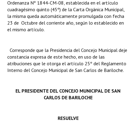
Ordenanza Nº 1844-CM-08, establecida en el artículo
INSTITUCIONAL
cuadragésimo quinto (45º) de la Carta Orgánica Municipal,
la misma queda automáticamente promulgada con fecha
Antiguos Pobladores
23 de Octubre del corriente año, según lo establecido en
el mismo artículo.
Noticias Destacadas
Registros y Distinciones
Corresponde que la Presidencia del Concejo Municipal deje
Datos Históricos
constancia expresa de este hecho, en uso de las
atribuciones que le otorga el artículo 25º del Reglamento
Premio al Mérito - Registro
Interno del Concejo Municipal de San Carlos de Bariloche.
Audiencias Públicas - Registro
EL PRESIDENTE DEL CONCEJO MUNICIPAL DE SAN
Mujeres que Dejaron Huellas - Registro
CARLOS DE BARILOCHE
Periodistas Decanos - Registro
Ciudadano Ilustre - Registro
RESUELVE
Banca del Vecino - Registro