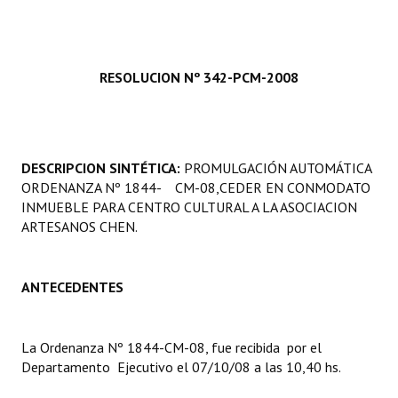
Programas
LEGISLACIÓN
RESOLUCION Nº 342-PCM-2008
Constitución Nacional
Constitución Provincial
DESCRIPCION SINTÉTICA:
PROMULGACIÓN AUTOMÁTICA
Carta Orgánica 2007
ORDENANZA Nº 1844- CM-08,CEDER EN CONMODATO
INMUEBLE PARA CENTRO CULTURAL A LA ASOCIACION
Reglamento Interno
ARTESANOS CHEN.
Digesto
Organigrama
ANTECEDENTES
DOCUMENTOS
La Ordenanza Nº 1844-CM-08, fue recibida por el
Informes de Gestión
Departamento Ejecutivo el 07/10/08 a las 10,40 hs.
Proyectos Presentados