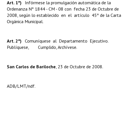
Art. 1º)
Infórmese la promulgación automática de la
Huéspedes de Honor - Registro
Ordenanza Nº 1844 - CM - 08 con fecha 23 de Octubre de
2008, según lo establecido en el artículo 45º de la Carta
Antiguos Pobladores - Registro
Orgánica Municipal.
Reconocimientos - Registro
Art. 2º)
Bariloche, Municipio intercultural
Comuníquese al Departamento Ejecutivo.
Publíquese, Cumplido, Archívese.
Entrega de distinciones
REFORMA DE LA CARTA ORGÁNICA
San Carlos de Bariloche
, 23 de Octubre de 2008.
ADB/LMT/ndf.