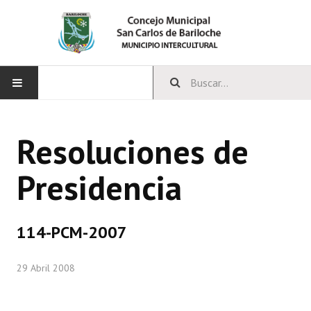
INICIO
Resoluciones de
CONCEJO
Presidencia
Bloques Políticos
Integrantes del Concejo
114-PCM-2007
Comisiones Permanentes
29 Abril 2008
Comisiones Especiales
Concejales Mandato Cumplido