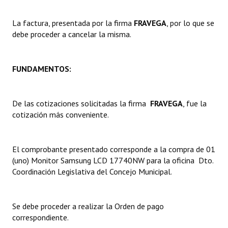
Dictámenes Asesoría Letrada
La factura, presentada por la firma
FRAVEGA
, por lo que se
debe proceder a cancelar la misma.
Actas de Sesión
Informes de Unidad Coordinadora
FUNDAMENTOS:
Ejecución Presupuestaria
De las cotizaciones solicitadas la firma
FRAVEGA
, fue la
Actas de Audiencias Públicas
cotización más conveniente.
NORMATIVA
El comprobante presentado corresponde a la compra de 01
Comunicaciones
(uno) Monitor Samsung LCD 17740NW para la oficina Dto.
Declaraciones
Coordinación Legislativa del Concejo Municipal.
Resoluciones
Se debe proceder a realizar la Orden de pago
Resoluciones de Presidencia
correspondiente.