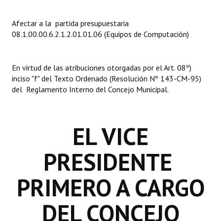
INSTITUCIONAL
Afectar a la partida presupuestaria
Antiguos Pobladores
08.1.00.00.6.2.1.2.01.01.06 (Equipos de Computación)
Noticias Destacadas
En virtud de las atribuciones otorgadas por el Art. 08º)
Registros y Distinciones
inciso "f" del Texto Ordenado (Resolución Nº 143-CM-95)
del Reglamento Interno del Concejo Municipal.
Datos Históricos
Premio al Mérito - Registro
EL VICE
Audiencias Públicas - Registro
Mujeres que Dejaron Huellas - Registro
PRESIDENTE
Periodistas Decanos - Registro
PRIMERO A CARGO
Ciudadano Ilustre - Registro
DEL CONCEJO
Banca del Vecino - Registro