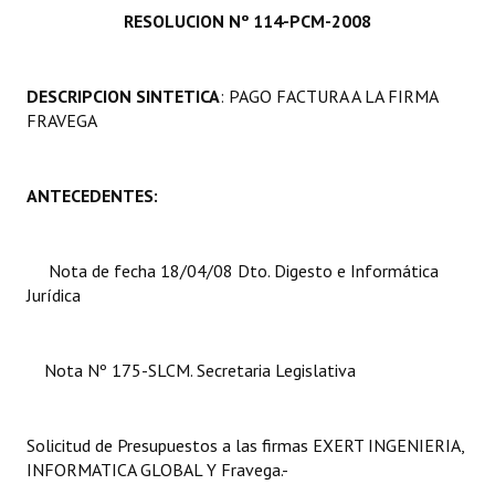
RESOLUCION Nº 114-PCM-2008
Programas
LEGISLACIÓN
DESCRIPCION SINTETICA
: PAGO FACTURA A LA FIRMA
FRAVEGA
Constitución Nacional
Constitución Provincial
ANTECEDENTES:
Carta Orgánica 2007
Reglamento Interno
Nota de fecha 18/04/08 Dto. Digesto e Informática
Jurídica
Digesto
Organigrama
Nota Nº 175-SLCM. Secretaria Legislativa
DOCUMENTOS
Solicitud de Presupuestos a las firmas EXERT INGENIERIA,
Informes de Gestión
INFORMATICA GLOBAL Y Fravega.-
Proyectos Presentados