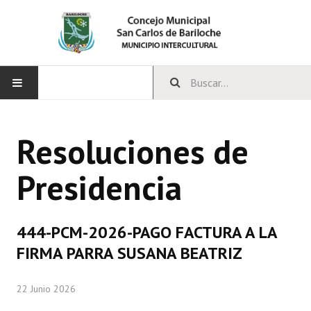
INICIO
Resoluciones de
CONCEJO
Presidencia
Bloques Políticos
Integrantes del Concejo
444-PCM-2026-PAGO FACTURA A LA
Comisiones Permanentes
FIRMA PARRA SUSANA BEATRIZ
Comisiones Especiales
22 Junio 2026
Concejales Mandato Cumplido