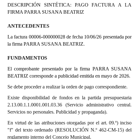
DESCRIPCIÓN SINTÉTICA: PAGO FACTURA A LA
Programas
FIRMA PARRA SUSANA BEATRIZ
LEGISLACIÓN
ANTECEDENTES
Constitución Nacional
La factura 00006-000000028 de fecha 10/06/26 presentada por
la firma PARRA SUSANA BEATRIZ.
Constitución Provincial
FUNDAMENTOS
Carta Orgánica 2007
El comprobante presentado por la firma PARRA SUSANA
Reglamento Interno
BEATRIZ corresponde a publicidad emitida en mayo de 2026.
Digesto
Se debe proceder a realizar la orden de pago correspondiente.
Existe disponibilidad de fondos en la partida presupuestaria
Organigrama
2.13.00.1.1.0001.001.03.36 (Servicio administrativo central.
DOCUMENTOS
Servicios no personales. Publicidad y propaganda).
En virtud de las atribuciones otorgadas por el art. 09.º) inciso
Informes de Gestión
"f" del texto ordenado (RESOLUCIÓN N.º 462-CM-15) del
reglamento interno del Concejo Municipal.
Proyectos Presentados