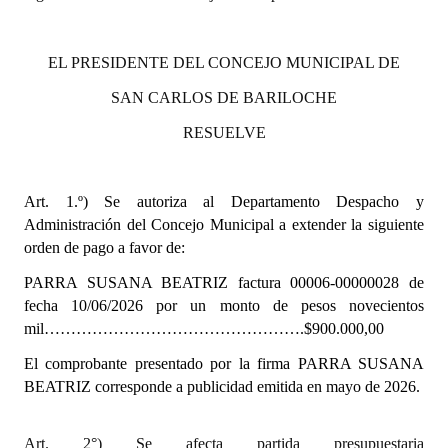
Dictámenes Asesoría Letrada
EL PRESIDENTE DEL CONCEJO MUNICIPAL DE
Actas de Sesión
SAN CARLOS DE BARILOCHE
Informes de Unidad Coordinadora
RESUELVE
Ejecución Presupuestaria
Art. 1.º)
Se autoriza al Departamento Despacho y
Actas de Audiencias Públicas
Administración del Concejo Municipal a extender la siguiente
orden de pago a favor de:
NORMATIVA
PARRA SUSANA BEATRIZ factura 00006-00000028 de
Comunicaciones
fecha 10/06/2026 por un monto de pesos novecientos
mil………………………………………….$900.000,00
Declaraciones
El comprobante presentado por la firma PARRA SUSANA
Resoluciones
BEATRIZ corresponde a publicidad emitida en mayo de 2026.
Resoluciones de Presidencia
Art. 2°) Se afecta partida presupuestaria