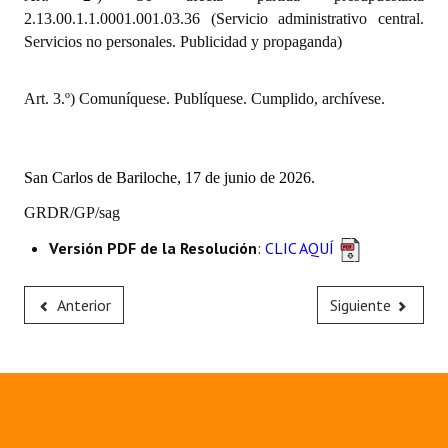
INSTITUCIONAL
2.13.00.1.1.0001.001.03.36 (Servicio administrativo central.
Servicios no personales. Publicidad y propaganda)
Antiguos Pobladores
Art. 3.º) Comuníquese. Publíquese. Cumplido, archívese.
Noticias Destacadas
Registros y Distinciones
San Carlos de Bariloche, 17 de junio de 2026.
Datos Históricos
GRDR/GP/sag
Premio al Mérito - Registro
Versión PDF de la Resolución
:
CLIC AQUÍ
Audiencias Públicas - Registro
Mujeres que Dejaron Huellas - Registro
Anterior
Siguiente
Periodistas Decanos - Registro
Ciudadano Ilustre - Registro
Banca del Vecino - Registro