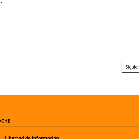
e.
Siguie
OCHE
Libertad de información