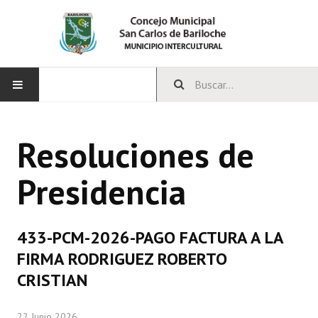
INICIO
Resoluciones de
CONCEJO
Presidencia
Bloques Políticos
Integrantes del Concejo
433-PCM-2026-PAGO FACTURA A LA
Comisiones Permanentes
FIRMA RODRIGUEZ ROBERTO
Comisiones Especiales
CRISTIAN
Concejales Mandato Cumplido
22 Junio 2026