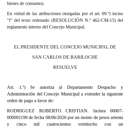
bienes de consumo).
Dictámenes Asesoría Letrada
En virtud de las atribuciones otorgadas por el art. 09.º) inciso
"f" del texto ordenado (RESOLUCIÓN N.º 462-CM-15) del
Actas de Sesión
reglamento interno del Concejo Municipal.
Informes de Unidad Coordinadora
EL PRESIDENTE DEL CONCEJO MUNICIPAL DE
Ejecución Presupuestaria
SAN CARLOS DE BARILOCHE
Actas de Audiencias Públicas
RESUELVE
NORMATIVA
Comunicaciones
Art. 1.º)
Se autoriza al Departamento Despacho y
Administración del Concejo Municipal a extender la siguiente
Declaraciones
orden de pago a favor de:
Resoluciones
RODRIGUEZ ROBERTO CRISTIAN. factura 00007-
000001199 de fecha 08/06/2026 por un monto de pesos setenta
Resoluciones de Presidencia
y cinco mil cuatrocientos veintiocho con un