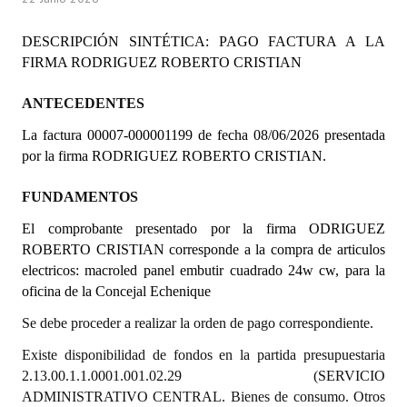
Programas
DESCRIPCIÓN SINTÉTICA: PAGO FACTURA A LA
LEGISLACIÓN
FIRMA RODRIGUEZ ROBERTO CRISTIAN
Constitución Nacional
ANTECEDENTES
La factura 00007-000001199 de fecha 08/06/2026 presentada
Constitución Provincial
por la firma RODRIGUEZ ROBERTO CRISTIAN.
Carta Orgánica 2007
FUNDAMENTOS
Reglamento Interno
El comprobante presentado por la firma ODRIGUEZ
ROBERTO CRISTIAN corresponde a la compra de articulos
Digesto
electricos: macroled panel embutir cuadrado 24w cw, para la
Organigrama
oficina de la Concejal Echenique
Se debe proceder a realizar la orden de pago correspondiente.
DOCUMENTOS
Existe disponibilidad de fondos en la partida presupuestaria
Informes de Gestión
2.13.00.1.1.0001.001.02.29 (SERVICIO
ADMINISTRATIVO CENTRAL. Bienes de consumo. Otros
Proyectos Presentados