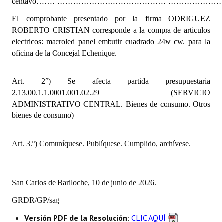
centavo……………………………………………………………………..
INSTITUCIONAL
El comprobante presentado por la firma ODRIGUEZ
Antiguos Pobladores
ROBERTO CRISTIAN corresponde a la compra de articulos
electricos: macroled panel embutir cuadrado 24w cw. para la
Noticias Destacadas
oficina de la Concejal Echenique.
Registros y Distinciones
Art. 2°) Se afecta partida presupuestaria
Datos Históricos
2.13.00.1.1.0001.001.02.29 (SERVICIO
ADMINISTRATIVO CENTRAL. Bienes de consumo. Otros
Premio al Mérito - Registro
bienes de consumo)
Audiencias Públicas - Registro
Art. 3.º) Comuníquese. Publíquese. Cumplido, archívese.
Mujeres que Dejaron Huellas - Registro
Periodistas Decanos - Registro
San Carlos de Bariloche, 10 de junio de 2026.
Ciudadano Ilustre - Registro
GRDR/GP/sag
Banca del Vecino - Registro
Versión PDF de la Resolución
:
CLIC AQUÍ