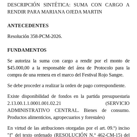
DESCRIPCIÓN SINTÉTICA: SUMA CON CARGO A
Programas
RENDIR PARA MARIANA OJEDA MARTIN
LEGISLACIÓN
ANTECEDENTES
Constitución Nacional
Resolución 358-PCM-2026.
Constitución Provincial
FUNDAMENTOS
Carta Orgánica 2007
S
e autoriza la suma con cargo a rendir por el monto de
$45.000,00 a la responsable del área de Protocolo para la
Reglamento Interno
compra de una remera en el marco del Festival Rojo Sangre.
Digesto
Se debe proceder a realizar la orden de pago correspondiente.
Existe disponibilidad de fondos en la partida presupuestaria
Organigrama
2.13.00.1.1.0001.001.02.21 (SERVICIO
DOCUMENTOS
ADMINISTRATIVO CENTRAL. Bienes de consumo.
Productos alimenticios, agropecuarios y forestales)
Informes de Gestión
En virtud de las atribuciones otorgadas por el art. 09.º) inciso
"f" del texto ordenado (RESOLUCIÓN N.º 462-CM-15) del
Proyectos Presentados