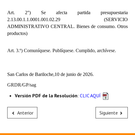
INSTITUCIONAL
Art. 2°) Se afecta partida presupuestaria
Antiguos Pobladores
2.13.00.1.1.0001.001.02.29 (SERVICIO
ADMINISTRATIVO CENTRAL. Bienes de consumo. Otros
Noticias Destacadas
productos)
Registros y Distinciones
Art. 3.º) Comuníquese. Publíquese. Cumplido, archívese.
Datos Históricos
Premio al Mérito - Registro
San Carlos de Bariloche,10 de junio de 2026.
Audiencias Públicas - Registro
GRDR/GP/sag
Mujeres que Dejaron Huellas - Registro
Versión PDF de la Resolución
:
CLIC AQUÍ
Periodistas Decanos - Registro
Anterior
Siguiente
Ciudadano Ilustre - Registro
Banca del Vecino - Registro