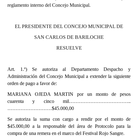
reglamento interno del Concejo Municipal.
Dictámenes Asesoría Letrada
Actas de Sesión
EL PRESIDENTE DEL CONCEJO MUNICIPAL DE
SAN CARLOS DE BARILOCHE
Informes de Unidad Coordinadora
RESUELVE
Ejecución Presupuestaria
Actas de Audiencias Públicas
Art. 1.º)
Se autoriza al Departamento Despacho y
Administración del Concejo Municipal a extender la siguiente
NORMATIVA
orden de pago a favor de:
Comunicaciones
MARIANA OJEDA MARTIN por un monto de pesos
cuarenta y cinco mil………………………………..
Declaraciones
………………………$45.000,00
Resoluciones
S
e autoriza la suma con cargo a rendir por el monto de
$45.000,00 a la responsable del área de Protocolo para la
Resoluciones de Presidencia
compra de una remera en el marco del Festival Rojo Sangre.