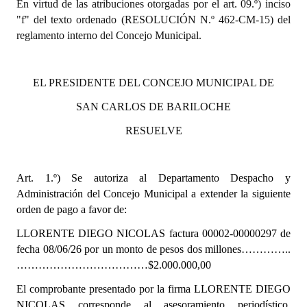
En virtud de las atribuciones otorgadas por el art. 09.º) inciso
"f" del texto ordenado (RESOLUCIÓN N.º 462-CM-15) del
Dictámenes Asesoría Letrada
reglamento interno del Concejo Municipal.
Actas de Sesión
EL PRESIDENTE DEL CONCEJO MUNICIPAL DE
Informes de Unidad Coordinadora
SAN CARLOS DE BARILOCHE
Ejecución Presupuestaria
RESUELVE
Actas de Audiencias Públicas
NORMATIVA
Art. 1.º)
Se autoriza al Departamento Despacho y
Administración del Concejo Municipal a extender la siguiente
Comunicaciones
orden de pago a favor de:
Declaraciones
LLORENTE DIEGO NICOLAS factura 00002-00000297 de
fecha 08/06/26 por un monto de pesos dos millones…………..
Resoluciones
………………………………$2.000.000,00
Resoluciones de Presidencia
El comprobante presentado por la firma LLORENTE DIEGO
NICOLAS corresponde al asesoramiento periodístico,