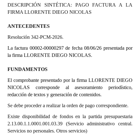
DESCRIPCIÓN SINTÉTICA: PAGO FACTURA A LA
Programas
FIRMA LLORENTE DIEGO NICOLAS
LEGISLACIÓN
ANTECEDENTES
Constitución Nacional
Resolución 342-PCM-2026.
Constitución Provincial
La factura 00002-00000297 de fecha 08/06/26 presentada por
la firma LLORENTE DIEGO NICOLAS.
Carta Orgánica 2007
FUNDAMENTOS
Reglamento Interno
El comprobante presentado por la firma LLORENTE DIEGO
Digesto
NICOLAS corresponde al asesoramiento periodístico,
redacción de textos y generación de contenidos.
Organigrama
Se debe proceder a realizar la orden de pago correspondiente.
DOCUMENTOS
Existe disponibilidad de fondos en la partida presupuestaria
2.13.00.1.1.0001.001.03.39 (Servicio administrativo central.
Informes de Gestión
Servicios no personales. Otros servicios)
Proyectos Presentados