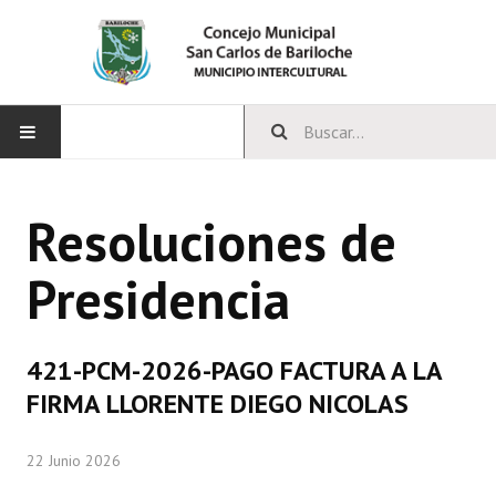
INICIO
Resoluciones de
CONCEJO
Presidencia
Bloques Políticos
Integrantes del Concejo
421-PCM-2026-PAGO FACTURA A LA
Comisiones Permanentes
FIRMA LLORENTE DIEGO NICOLAS
Comisiones Especiales
22 Junio 2026
Concejales Mandato Cumplido