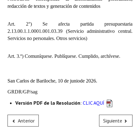
INSTITUCIONAL
redacción de textos y generación de contenidos
Antiguos Pobladores
Art. 2°) Se afecta partida presupuestaria
2.13.00.1.1.0001.001.03.39 (Servicio administrativo central.
Noticias Destacadas
Servicios no personales. Otros servicios)
Registros y Distinciones
Art. 3.º) Comuníquese. Publíquese. Cumplido, archívese.
Datos Históricos
Premio al Mérito - Registro
San Carlos de Bariloche, 10 de juniode 2026.
Audiencias Públicas - Registro
GRDR/GP/sag
Mujeres que Dejaron Huellas - Registro
Versión PDF de la Resolución
:
CLIC AQUÍ
Periodistas Decanos - Registro
Anterior
Siguiente
Ciudadano Ilustre - Registro
Banca del Vecino - Registro