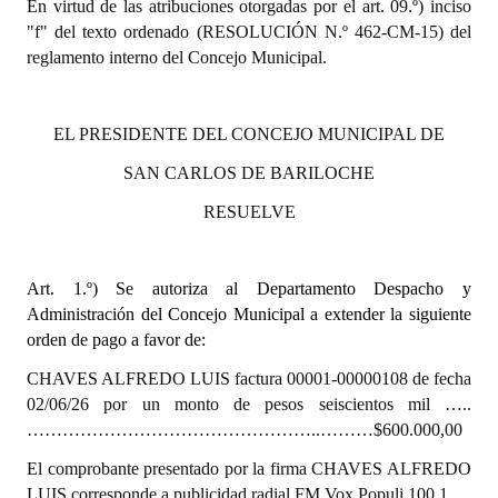
En virtud de las atribuciones otorgadas por el art. 09.º) inciso
"f" del texto ordenado (RESOLUCIÓN N.º 462-CM-15) del
Dictámenes Asesoría Letrada
reglamento interno del Concejo Municipal.
Actas de Sesión
EL PRESIDENTE DEL CONCEJO MUNICIPAL DE
Informes de Unidad Coordinadora
SAN CARLOS DE BARILOCHE
Ejecución Presupuestaria
RESUELVE
Actas de Audiencias Públicas
NORMATIVA
Art. 1.º)
Se autoriza al Departamento Despacho y
Administración del Concejo Municipal a extender la siguiente
Comunicaciones
orden de pago a favor de:
Declaraciones
CHAVES ALFREDO LUIS factura 00001-00000108 de fecha
02/06/26 por un monto de pesos seiscientos mil …..
Resoluciones
…………………………………………..………$600.000,00
Resoluciones de Presidencia
El comprobante presentado por la firma CHAVES ALFREDO
LUIS corresponde a publicidad radial FM Vox Populi 100.1.