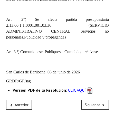
INSTITUCIONAL
Antiguos Pobladores
Art. 2°) Se afecta partida presupuestaria
2.13.00.1.1.0001.001.03.36 (SERVICIO
Noticias Destacadas
ADMINISTRATIVO CENTRAL. Servicios no
Registros y Distinciones
personales.Publicidad y propaganda)
Datos Históricos
Art. 3.º) Comuníquese. Publíquese. Cumplido, archívese.
Premio al Mérito - Registro
Audiencias Públicas - Registro
San Carlos de Bariloche, 08 de junio de 2026
Mujeres que Dejaron Huellas - Registro
GRDR/GP/sag
Periodistas Decanos - Registro
Versión PDF de la Resolución
:
CLIC AQUÍ
Ciudadano Ilustre - Registro
Anterior
Siguiente
Banca del Vecino - Registro