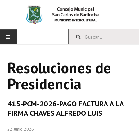
INICIO
Resoluciones de
CONCEJO
Presidencia
Bloques Políticos
Integrantes del Concejo
415-PCM-2026-PAGO FACTURA A LA
Comisiones Permanentes
FIRMA CHAVES ALFREDO LUIS
Comisiones Especiales
22 Junio 2026
Concejales Mandato Cumplido