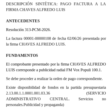
DESCRIPCIÓN SINTÉTICA: PAGO FACTURA A LA
Programas
FIRMA CHAVES ALFREDO LUIS
LEGISLACIÓN
ANTECEDENTES
Constitución Nacional
Resolución 313-PCM-2026.
Constitución Provincial
La factura 00001-00000108 de fecha 02/06/26 presentada por
la firma CHAVES ALFREDO LUIS.
Carta Orgánica 2007
FUNDAMENTOS
Reglamento Interno
El comprobante presentado por la firma CHAVES ALFREDO
Digesto
LUIS corresponde a publicidad radial FM Vox Populi 100.1.
Se debe proceder a realizar la orden de pago correspondiente.
Organigrama
Existe disponibilidad de fondos en la partida presupuestaria
DOCUMENTOS
2.13.00.1.1.0001.001.03.36 (SERVICIO
ADMINISTRATIVO CENTRAL. Servicios no
Informes de Gestión
personales.Publicidad y propaganda)
Proyectos Presentados