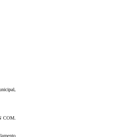
nicipal,
ÓN COM.
glamento