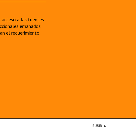
re acceso a las fuentes
sdiccionales emanados
van el requerimiento.
SUBIR ▲