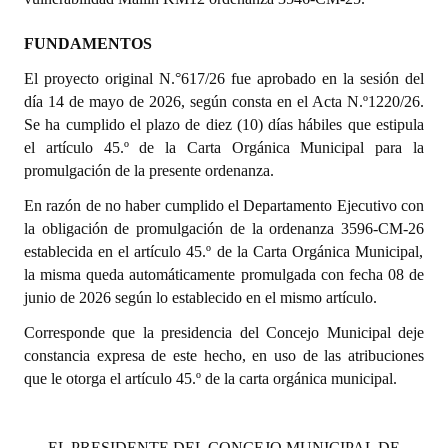
Dictámenes Asesoría Letrada
FUNDAMENTOS
El proyecto original N.
°
617
/2
6
fue aprobado
en
la sesión del
Actas de Sesión
día
14 de mayo
de 2026
,
según consta en el Acta N.º
12
20
/2
6
.
Informes de Unidad Coordinadora
Se ha cumplido el plazo de diez (10) días hábiles que estipula
el artículo 45.º de la Carta Orgánica Municipal para la
Ejecución Presupuestaria
promulgación de la presente ordenanza.
Actas de Audiencias Públicas
En razón de no haber cumplido el Departamento Ejecutivo con
la obligación de promulgación de la ordenanza 3
5
9
6
-CM-2
6
NORMATIVA
establecida en el artículo 45.º de la Carta Orgánica Municipal,
la misma queda automáticamente promulgada con fecha
0
8
de
Comunicaciones
junio
de 2026
según lo establecido en el mismo artículo.
Corresponde que la presidencia del Concejo Municipal deje
Declaraciones
constancia expresa de este hecho, en uso de las atribuciones
Resoluciones
que le otorga el artículo 45.º de la carta orgánica municipal.
Resoluciones de Presidencia
EL PRESIDENTE DEL CONCEJO MUNICIPAL DE