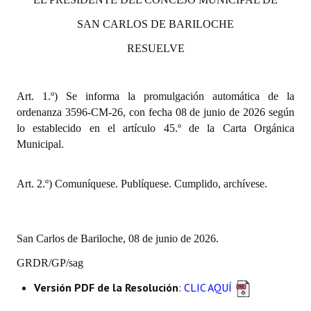
INSTITUCIONAL
SAN CARLOS DE BARILOCHE
Antiguos Pobladores
RESUELVE
Noticias Destacadas
Art. 1.º) Se informa la promulgación automática de la
Registros y Distinciones
ordenanza 3
5
9
6
-CM-2
6,
con fecha
0
8
de junio de 2026
según
Datos Históricos
lo establecido en el artículo 45.º de la Carta Orgánica
Municipal.
Premio al Mérito - Registro
Audiencias Públicas - Registro
Art. 2.º) Comuníquese. Publíquese. Cumplido, archívese.
Mujeres que Dejaron Huellas - Registro
San Carlos de Bariloche, 08 de junio de 2026.
Periodistas Decanos - Registro
GRDR/GP/sag
Ciudadano Ilustre - Registro
Versión PDF de la Resolución
:
CLIC AQUÍ
Banca del Vecino - Registro