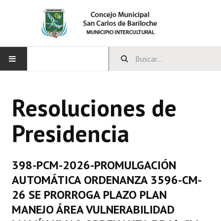
INICIO
Resoluciones de
CONCEJO
Presidencia
Bloques Políticos
Integrantes del Concejo
398-PCM-2026-PROMULGACIÓN
Comisiones Permanentes
AUTOMÁTICA ORDENANZA 3596-CM-
Comisiones Especiales
26 SE PRORROGA PLAZO PLAN
MANEJO ÁREA VULNERABILIDAD
Concejales Mandato Cumplido