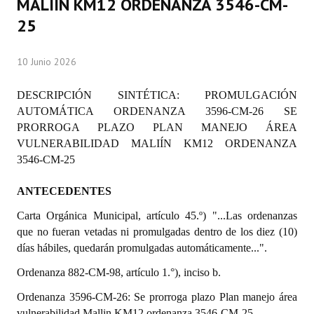
MALIÍN KM12 ORDENANZA 3546-CM-
Programas
25
LEGISLACIÓN
10 Junio 2026
Constitución Nacional
DESCRIPCIÓN SINTÉTICA: PROMULGACIÓN
Constitución Provincial
AUTOMÁTICA ORDENANZA 3596-CM-26 SE
PRORROGA PLAZO PLAN MANEJO ÁREA
Carta Orgánica 2007
VULNERABILIDAD MALIÍN KM12 ORDENANZA
3546-CM-25
Reglamento Interno
ANTECEDENTES
Digesto
Carta Orgánica Municipal, artículo 45.º) "...Las ordenanzas
Organigrama
que no fueran vetadas ni promulgadas dentro de los diez (10)
días hábiles, quedarán promulgadas automáticamente...".
DOCUMENTOS
Ordenanza 882-CM-98, artículo 1.°), inciso b.
Informes de Gestión
Ordenanza
35
9
6
-CM-26: Se
prorroga plazo Plan manejo área
vulnerabilidad Mallin KM12 ordenanza 3546-CM-25.
Proyectos Presentados