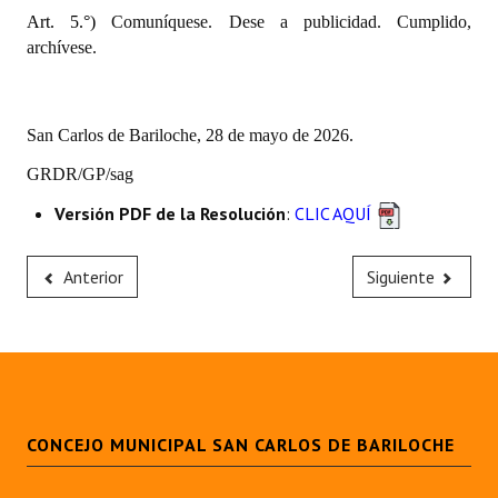
Art. 5.°)
Huéspedes de Honor - Registro
Comuníquese. Dese a publicidad. Cumplido,
archívese.
Antiguos Pobladores - Registro
Reconocimientos - Registro
San Carlos de Bariloche, 28 de mayo de 2026.
Bariloche, Municipio intercultural
GRDR/GP/sag
Entrega de distinciones
Versión PDF de la Resolución
:
CLIC AQUÍ
REFORMA DE LA CARTA ORGÁNICA
Anterior
Siguiente
CONCEJO MUNICIPAL SAN CARLOS DE BARILOCHE