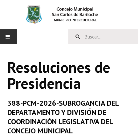
INICIO
Resoluciones de
CONCEJO
Presidencia
Bloques Políticos
Integrantes del Concejo
388-PCM-2026-SUBROGANCIA DEL
Comisiones Permanentes
DEPARTAMENTO Y DIVISIÓN DE
Comisiones Especiales
COORDINACIÓN LEGISLATIVA DEL
CONCEJO MUNICIPAL
Concejales Mandato Cumplido