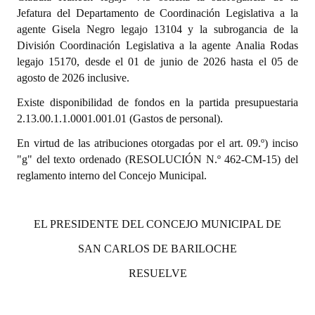
Jefatura del Departamento de Coordinación Legislativa a la
Dictámenes Asesoría Letrada
agente Gisela Negro legajo 13104 y la subrogancia de la
División Coordinación Legislativa a la agente Analia Rodas
Actas de Sesión
legajo 15170, desde el 01 de junio de 2026 hasta el 05 de
agosto de 2026 inclusive.
Informes de Unidad Coordinadora
Existe disponibilidad de fondos en la partida presupuestaria
Ejecución Presupuestaria
2.13.00.1.1.0001.001.01 (Gastos de personal).
En virtud de las atribuciones otorgadas por el art. 09.º) inciso
Actas de Audiencias Públicas
"g" del texto ordenado (RESOLUCIÓN N.º 462-CM-15) del
NORMATIVA
reglamento interno del Concejo Municipal.
Comunicaciones
EL PRESIDENTE DEL CONCEJO MUNICIPAL DE
Declaraciones
SAN CARLOS DE BARILOCHE
Resoluciones
RESUELVE
Resoluciones de Presidencia