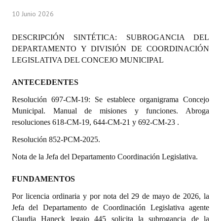
Programas
10 Junio 2026
LEGISLACIÓN
DESCRIPCIÓN SINTÉTICA: SUBROGANCIA DEL
DEPARTAMENTO Y DIVISIÓN DE COORDINACIÓN
Constitución Nacional
LEGISLATIVA DEL CONCEJO MUNICIPAL
Constitución Provincial
ANTECEDENTES
Carta Orgánica 2007
Resolución 697
-CM-19: S
e establece organigrama Concejo
Municipal. Manual de misiones y funciones. Abroga
Reglamento Interno
resoluciones 618-CM-19, 644-CM-21 y 692-CM-23 .
Digesto
Resolución 852-PCM-2025.
Organigrama
Nota de la Jefa del Departamento Coordinación Legislativa.
DOCUMENTOS
FUNDAMENTOS
Por licencia ordinaria y por nota del 29 de mayo de 2026, la
Informes de Gestión
Jefa del Departamento de Coordinación Legislativa agente
Claudia Haneck legajo 445 solicita la subrogancia de la
Proyectos Presentados