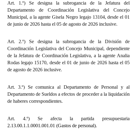
Art. 1.º)
Se designa la subrogancia de la J
efatura del
INSTITUCIONAL
Departamento de Coordinación Legislativa
del Concejo
Municipal, a la agente
Gisela Negro legajo 13104, desde el 01
Antiguos Pobladores
de junio de 2026 hasta el 05 de agosto de 2026 inclusive.
Noticias Destacadas
Art. 2.º)
Se designa la subrogancia de la División de
Registros y Distinciones
Coordinación Legislativa del Concejo Municipal, dependiente
de la Jefatura de Coordinación Legislativa, a la agente
Datos Históricos
Analia
Rodas legajo 15170, desde el 01 de junio de 2026 hasta el 05
Premio al Mérito - Registro
de agosto de 2026 inclusive.
Audiencias Públicas - Registro
Art. 3.º) Se comunica al Departamento de Personal y al
Mujeres que Dejaron Huellas - Registro
Departamento de Sueldos a efectos de proceder a la liquidación
de haberes correspondientes.
Periodistas Decanos - Registro
Ciudadano Ilustre - Registro
Art. 4.º) Se afecta la partida presupuestaria
2.13.00.1.1.0001.001.01 (Gastos de personal).
Banca del Vecino - Registro