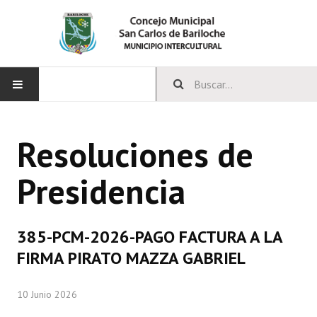
INICIO
Resoluciones de
CONCEJO
Presidencia
Bloques Políticos
Integrantes del Concejo
385-PCM-2026-PAGO FACTURA A LA
Comisiones Permanentes
FIRMA PIRATO MAZZA GABRIEL
Comisiones Especiales
10 Junio 2026
Concejales Mandato Cumplido