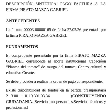
DESCRIPCIÓN SINTÉTICA: PAGO FACTURA A LA
Programas
FIRMA PIRATO MAZZA GABRIEL
LEGISLACIÓN
ANTECEDENTES
Constitución Nacional
La factura 00003-00000165 de fecha 27/05/26 presentada por
la firma PIRATO MAZZA GABRIEL
Constitución Provincial
FUNDAMENTOS
Carta Orgánica 2007
El comprobante presentado por la firma PIRATO MAZZA
Reglamento Interno
GABRIEL corresponde al aporte instittucional grabacióon
“Plantea del tomate” de murga del tomate. Centro cultural y
Digesto
educativo Crearte.
Organigrama
Se debe proceder a realizar la orden de pago correspondiente.
DOCUMENTOS
Existe disponibilidad de fondos en la partida presupuestaria
2.13.00.1.1.0119.301.03.34 (CONSTRUYENDO
Informes de Gestión
CIUDADANIA. Servicios no personales.Servicios técnicos y
profesionales)
Proyectos Presentados