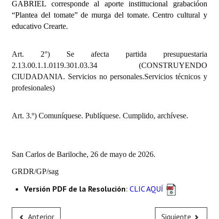
GABRIEL corresponde al aporte instittucional grabacióon
INSTITUCIONAL
“Plantea del tomate” de murga del tomate. Centro cultural y
educativo Crearte.
Antiguos Pobladores
Noticias Destacadas
Art. 2°) Se afecta partida presupuestaria
2.13.00.1.1.0119.301.03.34 (CONSTRUYENDO
Registros y Distinciones
CIUDADANIA. Servicios no personales.Servicios técnicos y
profesionales)
Datos Históricos
Premio al Mérito - Registro
Art. 3.º) Comuníquese. Publíquese. Cumplido, archívese.
Audiencias Públicas - Registro
Mujeres que Dejaron Huellas - Registro
San Carlos de Bariloche, 26 de mayo de 2026.
Periodistas Decanos - Registro
GRDR/GP/sag
Versión PDF de la Resolución
:
CLIC AQUÍ
Ciudadano Ilustre - Registro
Banca del Vecino - Registro
Anterior
Siguiente