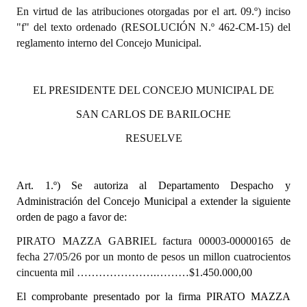
En virtud de las atribuciones otorgadas por el art. 09.º) inciso
"f" del texto ordenado (RESOLUCIÓN N.º 462-CM-15) del
Dictámenes Asesoría Letrada
reglamento interno del Concejo Municipal.
Actas de Sesión
Informes de Unidad Coordinadora
EL PRESIDENTE DEL CONCEJO MUNICIPAL DE
Ejecución Presupuestaria
SAN CARLOS DE BARILOCHE
RESUELVE
Actas de Audiencias Públicas
NORMATIVA
Art. 1.º)
Se autoriza al Departamento Despacho y
Administración del Concejo Municipal a extender la siguiente
Comunicaciones
orden de pago a favor de:
Declaraciones
PIRATO MAZZA GABRIEL factura 00003-00000165 de
fecha 27/05/26 por un monto de pesos un millon cuatrocientos
Resoluciones
cincuenta mil ………………….………$1.450.000,00
Resoluciones de Presidencia
El comprobante presentado por la firma PIRATO MAZZA