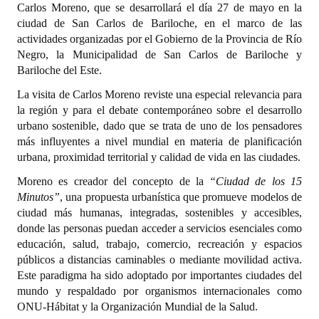
Carlos Moreno, que se desarrollará el día 27 de mayo en la
ciudad de San Carlos de Bariloche, en el marco de las
Dictámenes Asesoría Letrada
actividades organizadas por el Gobierno de la Provincia de Río
Negro, la Municipalidad de San Carlos de Bariloche y
Actas de Sesión
Bariloche del Este.
Informes de Unidad Coordinadora
La visita de Carlos Moreno reviste una especial relevancia para
la región y para el debate contemporáneo sobre el desarrollo
Ejecución Presupuestaria
urbano sostenible, dado que se trata de uno de los pensadores
más influyentes a nivel mundial en materia de planificación
Actas de Audiencias Públicas
urbana, proximidad territorial y calidad de vida en las ciudades.
NORMATIVA
Moreno es creador del concepto de la
“Ciudad de los 15
Minutos”
, una propuesta urbanística que promueve modelos de
Comunicaciones
ciudad más humanas, integradas, sostenibles y accesibles,
donde las personas puedan acceder a servicios esenciales como
Declaraciones
educación, salud, trabajo, comercio, recreación y espacios
públicos a distancias caminables o mediante movilidad activa.
Resoluciones
Este paradigma ha sido adoptado por importantes ciudades del
mundo y respaldado por organismos internacionales como
Resoluciones de Presidencia
ONU-Hábitat y la Organización Mundial de la Salud.