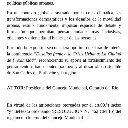
políticas públicas urbanas.
Huéspedes de Honor - Registro
En un contexto global atravesado por la crisis climática, las
Antiguos Pobladores - Registro
transformaciones demográficas y los desafíos de la movilidad
urbana, resulta fundamental impulsar espacios de debate y
Reconocimientos - Registro
formación que permitan pensar ciudades más inclusivas,
eficientes y orientadas al bienestar de las personas.
Bariloche, Municipio intercultural
Por todo lo expuesto, se considera oportuno declarar de interés
Entrega de distinciones
la conferencia
“Desafíos frente a la Crisis Urbana: La Ciudad
de Proximidad”
, reconociendo su aporte al fortalecimiento del
REFORMA DE LA CARTA ORGÁNICA
pensamiento urbano contemporáneo y al desarrollo sostenible
de San Carlos de Bariloche y la región.
AUTOR
: Presidente del Concejo Municipal, Gerardo del Rio
En virtud de las atribuciones otorgadas
por el art.09.º) inciso
“y” del texto ordenando (RESOLUCIÓN N.º 462-CM-15) del
reglamento interno del Concejo Municipal