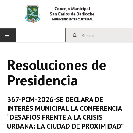
INICIO
Resoluciones de
CONCEJO
Presidencia
Bloques Políticos
Integrantes del Concejo
367-PCM-2026-SE DECLARA DE
Comisiones Permanentes
INTERÉS MUNICIPAL LA CONFERENCIA
Comisiones Especiales
“DESAFIOS FRENTE A LA CRISIS
URBANA: LA CIUDAD DE PROXIMIDAD”
Concejales Mandato Cumplido