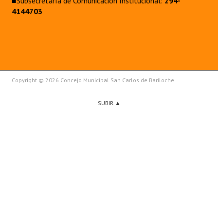
■Subsecretaría de Comunicación Institucional:
294-
4144703
Copyright © 2026 Concejo Municipal San Carlos de Bariloche.
SUBIR ▲