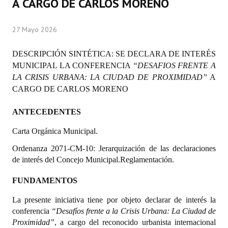
A CARGO DE CARLOS MORENO
Programas
27 Mayo 2026
LEGISLACIÓN
DESCRIPCIÓN SINTÉTICA: SE DECLARA DE INTERÉS
Constitución Nacional
MUNICIPAL LA CONFERENCIA
“DESAFIOS FRENTE A
LA CRISIS URBANA: LA CIUDAD DE PROXIMIDAD”
Constitución Provincial
A
CARGO DE CARLOS MORENO
Carta Orgánica 2007
ANTECEDENTES
Reglamento Interno
Carta Orgánica Municipal.
Digesto
Ordenanza 2071-CM-10: Jerarquización de las declaraciones
de interés del Concejo Municipal.Reglamentación.
Organigrama
FUNDAMENTOS
DOCUMENTOS
La presente iniciativa tiene por objeto declarar de interés la
Informes de Gestión
conferencia
“Desafíos frente a la Crisis Urbana: La Ciudad de
Proximidad”
, a cargo del reconocido urbanista internacional
Proyectos Presentados