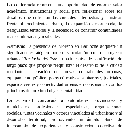
INSTITUCIONAL
La conferencia representa una oportunidad de enorme valor
académico, institucional y social para reflexionar sobre los
Antiguos Pobladores
desafíos que enfrentan las ciudades intermedias y turísticas
frente al crecimiento urbano, la expansión desordenada, la
Noticias Destacadas
desigualdad territorial y la necesidad de construir comunidades
más equilibradas y resilientes.
Registros y Distinciones
Asimismo, la presencia de Moreno en Bariloche adquiere un
Datos Históricos
significado estratégico por su vinculación con el proyecto
urbano
“Bariloche del Este”
, una iniciativa de planificación de
Premio al Mérito - Registro
largo plazo que propone reequilibrar el desarrollo de la ciudad
mediante la creación de nuevas centralidades urbanas,
Audiencias Públicas - Registro
equipamiento público, polos educativos, sanitarios y judiciales,
espacios verdes y conectividad urbana, en consonancia con los
Mujeres que Dejaron Huellas - Registro
principios de proximidad y sustentabilidad.
Periodistas Decanos - Registro
La actividad convocará a autoridades provinciales y
municipales, profesionales, especialistas, organizaciones
Ciudadano Ilustre - Registro
sociales, juntas vecinales y actores vinculados al urbanismo y al
desarrollo territorial, promoviendo un ámbito plural de
Banca del Vecino - Registro
intercambio de experiencias y construcción colectiva de