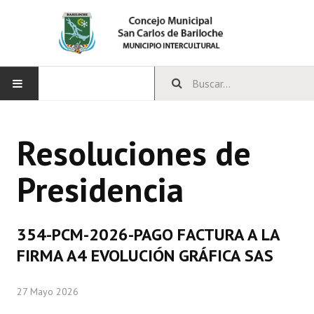
INICIO
Resoluciones de
CONCEJO
Presidencia
Bloques Políticos
Integrantes del Concejo
354-PCM-2026-PAGO FACTURA A LA
Comisiones Permanentes
FIRMA A4 EVOLUCIÓN GRÁFICA SAS
Comisiones Especiales
27 Mayo 2026
Concejales Mandato Cumplido