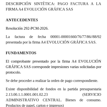
DESCRIPCIÓN SINTÉTICA: PAGO FACTURA A LA
Programas
FIRMA A4 EVOLUCIÓN GRÁFICA SAS
LEGISLACIÓN
ANTECEDENTES
Constitución Nacional
Resolución 292-PCM-2026.
Constitución Provincial
La factura de fecha 00001-00001660/76/77/86//88/92
presentada por la firma A4 EVOLUCIÓN GRÁFICA SAS.
Carta Orgánica 2007
FUNDAMENTOS
Reglamento Interno
El comprobante presentado por la firma A4 EVOLUCIÓN
Digesto
GRÁFICA SAS corresponde impresiones varias solicitadas por
protocolo.
Organigrama
Se debe proceder a realizar la orden de pago correspondiente.
DOCUMENTOS
Existe disponibilidad de fondos en la partida presupuestaria
2.13.00.1.1.0001.001.02.23 (SERVICIO
Informes de Gestión
ADMINISTRATIVO CENTRAL. Bienes de consumo.
Productos de papel, carton e impresos)
Proyectos Presentados