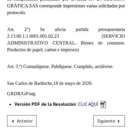
INSTITUCIONAL
GRÁFICA SAS corresponde impresiones varias solicitadas por
protocolo.
Antiguos Pobladores
Art. 2°) Se afecta partida presupuestaria
Noticias Destacadas
2.13.00.1.1.0001.001.02.23 (SERVICIO
Registros y Distinciones
ADMINISTRATIVO CENTRAL. Bienes de consumo.
Productos de papel, carton e impresos)
Datos Históricos
Premio al Mérito - Registro
Art. 3.º) Comuníquese. Publíquese. Cumplido, archívese.
Audiencias Públicas - Registro
San Carlos de Bariloche,18 de mayo de 2026.
Mujeres que Dejaron Huellas - Registro
GRDR/GP/sag
Periodistas Decanos - Registro
Versión PDF de la Resolución
:
CLIC AQUÍ
Ciudadano Ilustre - Registro
Anterior
Siguiente
Banca del Vecino - Registro