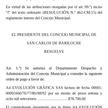
En virtud de las atribuciones otorgadas por el art. 09.º) inciso
Dictámenes Asesoría Letrada
"f" del texto ordenado (RESOLUCIÓN N.º 462-CM-15) del
reglamento interno del Concejo Municipal.
Actas de Sesión
Informes de Unidad Coordinadora
EL PRESIDENTE DEL CONCEJO MUNICIPAL DE
Ejecución Presupuestaria
SAN CARLOS DE BARILOCHE
Actas de Audiencias Públicas
RESUELVE
NORMATIVA
Art. 1.º)
Se autoriza al Departamento Despacho y
Comunicaciones
Administración del Concejo Municipal a extender la siguiente
orden de pago a favor de:
Declaraciones
A4 EVOLUCIÓN GRÁFICA SAS factura de fecha 00001-
Resoluciones
00001660/76/77/86//88/92 por un monto de pesos setenta y
ocho mil setecientos ……………………$78.700,00
Resoluciones de Presidencia
El comprobante presentado por la firma A4 EVOLUCIÓN