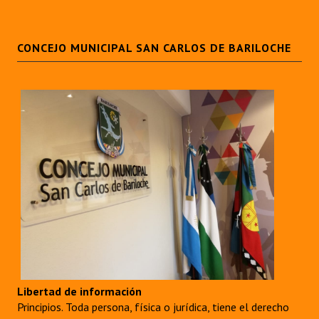
Huéspedes de Honor - Registro
Antiguos Pobladores - Registro
CONCEJO MUNICIPAL SAN CARLOS DE BARILOCHE
Reconocimientos - Registro
Bariloche, Municipio intercultural
Entrega de distinciones
REFORMA DE LA CARTA ORGÁNICA
Libertad de información
Principios. Toda persona, física o jurídica, tiene el derecho