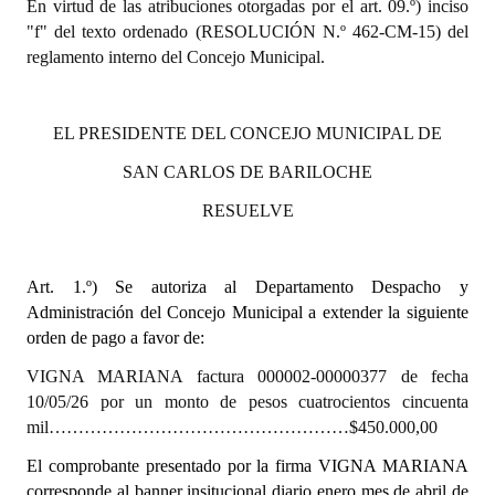
En virtud de las atribuciones otorgadas por el art. 09.º) inciso
"f" del texto ordenado (RESOLUCIÓN N.º 462-CM-15) del
Dictámenes Asesoría Letrada
reglamento interno del Concejo Municipal.
Actas de Sesión
EL PRESIDENTE DEL CONCEJO MUNICIPAL DE
Informes de Unidad Coordinadora
SAN CARLOS DE BARILOCHE
Ejecución Presupuestaria
RESUELVE
Actas de Audiencias Públicas
NORMATIVA
Art. 1.º)
Se autoriza al Departamento Despacho y
Administración del Concejo Municipal a extender la siguiente
Comunicaciones
orden de pago a favor de:
Declaraciones
VIGNA MARIANA factura 000002-00000377 de fecha
10/05/26 por un monto de pesos cuatrocientos cincuenta
Resoluciones
mil……………………………………………$450.000,00
Resoluciones de Presidencia
El comprobante presentado por la firma VIGNA MARIANA
corresponde al banner insitucional diario enero mes de abril de