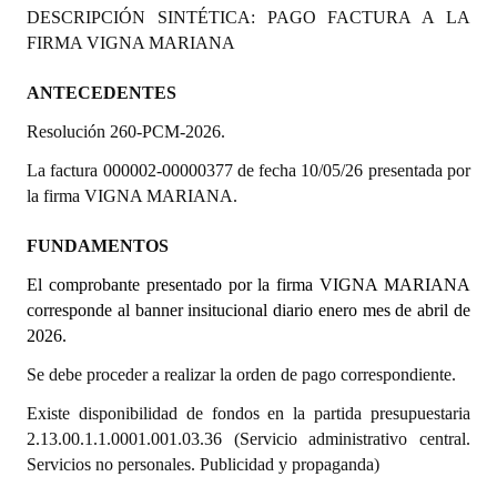
DESCRIPCIÓN SINTÉTICA: PAGO FACTURA A LA
Programas
FIRMA VIGNA MARIANA
LEGISLACIÓN
ANTECEDENTES
Constitución Nacional
Resolución 260-PCM-2026.
Constitución Provincial
La factura 000002-00000377 de fecha 10/05/26 presentada por
la firma VIGNA MARIANA.
Carta Orgánica 2007
FUNDAMENTOS
Reglamento Interno
El comprobante presentado por la firma VIGNA MARIANA
Digesto
corresponde al banner insitucional diario enero mes de abril de
2026.
Organigrama
Se debe proceder a realizar la orden de pago correspondiente.
DOCUMENTOS
Existe disponibilidad de fondos en la partida presupuestaria
2.13.00.1.1.0001.001.03.36 (Servicio administrativo central.
Informes de Gestión
Servicios no personales. Publicidad y propaganda)
Proyectos Presentados