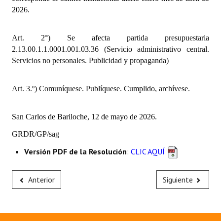
INSTITUCIONAL
2026.
Antiguos Pobladores
Art. 2°) Se afecta partida presupuestaria
2.13.00.1.1.0001.001.03.36 (Servicio administrativo central.
Noticias Destacadas
Servicios no personales. Publicidad y propaganda)
Registros y Distinciones
Art. 3.º) Comuníquese. Publíquese. Cumplido, archívese.
Datos Históricos
Premio al Mérito - Registro
San Carlos de Bariloche, 12 de mayo de 2026.
Audiencias Públicas - Registro
GRDR/GP/sag
Mujeres que Dejaron Huellas - Registro
Versión PDF de la Resolución
:
CLIC AQUÍ
Periodistas Decanos - Registro
Anterior
Siguiente
Ciudadano Ilustre - Registro
Banca del Vecino - Registro