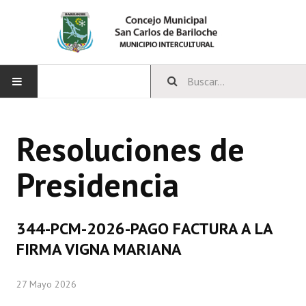
INICIO
Resoluciones de
CONCEJO
Presidencia
Bloques Políticos
Integrantes del Concejo
344-PCM-2026-PAGO FACTURA A LA
Comisiones Permanentes
FIRMA VIGNA MARIANA
Comisiones Especiales
27 Mayo 2026
Concejales Mandato Cumplido