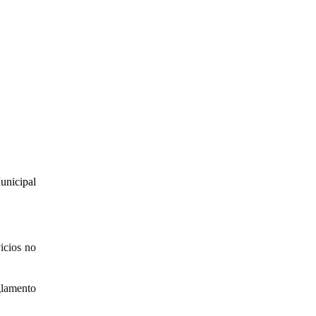
unicipal
vicios no
glamento