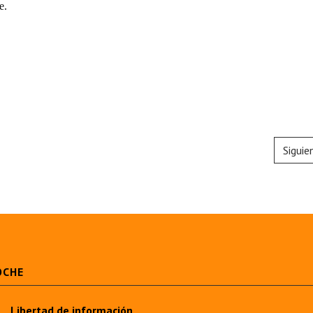
e.
Siguie
OCHE
Libertad de información