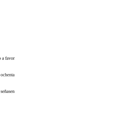
 a favor
chenta
 señasen