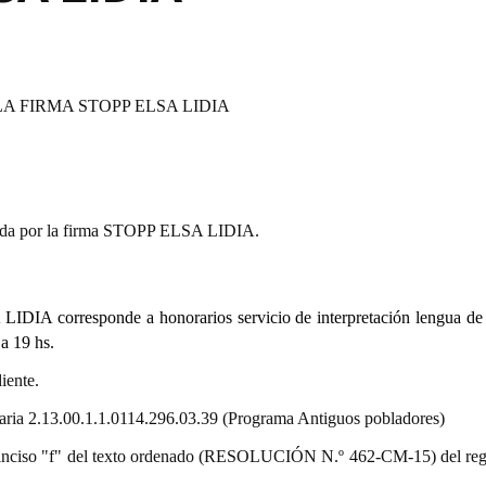
A FIRMA STOPP ELSA LIDIA
tada por la firma STOPP ELSA LIDIA.
IDIA corresponde a honorarios servicio de interpretación lengua de
a 19 hs.
iente.
staria 2.13.00.1.1.0114.296.03.39 (Programa Antiguos pobladores)
9.º) inciso "f" del texto ordenado (RESOLUCIÓN N.º 462-CM-15) del re