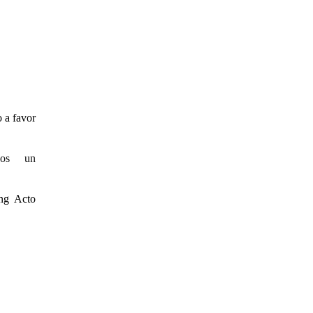
 a favor
sos un
ng Acto