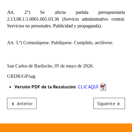
INSTITUCIONAL
Art. 2°) Se afecta partida presupuestaria
Antiguos Pobladores
2.13.00.1.1.0001.001.03.36 (Servicio administrativo central.
Servicios no personales. Publicidad y propaganda).
Noticias Destacadas
Registros y Distinciones
Art. 3.º) Comuníquese. Publíquese. Cumplido, archívese.
Datos Históricos
Premio al Mérito - Registro
San Carlos de Bariloche, 05 de mayo de 2026.
GRDR/GP/sag
Audiencias Públicas - Registro
Versión PDF de la Resolución
:
CLIC AQUÍ
Mujeres que Dejaron Huellas - Registro
Periodistas Decanos - Registro
Anterior
Siguiente
Ciudadano Ilustre - Registro
Banca del Vecino - Registro