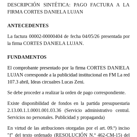
DESCRIPCIÓN SINTÉTICA: PAGO FACTURA A LA
Programas
FIRMA CORTES DANIELA LUJAN
LEGISLACIÓN
ANTECEDENTES
Constitución Nacional
La factura 00002-00000404 de fecha 04/05/26 presentada por
la firma CORTES DANIELA LUJAN.
Constitución Provincial
FUNDAMENTOS
Carta Orgánica 2007
El comprobante presentado por la firma CORTES DANIELA
Reglamento Interno
LUJAN corresponde a la publicidad institucional en FM La red
107.3 abril, Ideas circualres Lucas Zeni.
Digesto
Se debe proceder a realizar la orden de pago correspondiente.
Organigrama
Existe disponibilidad de fondos en la partida presupuestaria
DOCUMENTOS
2.13.00.1.1.0001.001.03.36 (Servicio administrativo central.
Servicios no personales. Publicidad y propaganda)
Informes de Gestión
En virtud de las atribuciones otorgadas por el art. 09.º) inciso
"f" del texto ordenado (RESOLUCIÓN N.º 462-CM-15) del
Proyectos Presentados