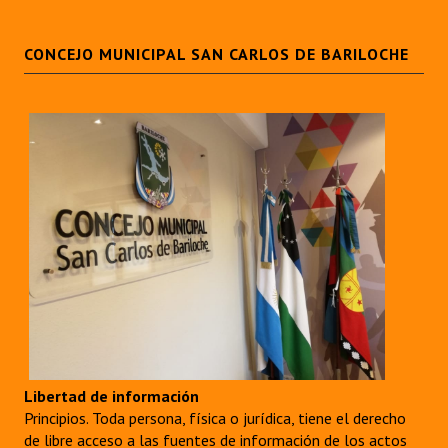
Huéspedes de Honor - Registro
CONCEJO MUNICIPAL SAN CARLOS DE BARILOCHE
Antiguos Pobladores - Registro
Reconocimientos - Registro
Bariloche, Municipio intercultural
Entrega de distinciones
REFORMA DE LA CARTA ORGÁNICA
Libertad de información
Principios. Toda persona, física o jurídica, tiene el derecho
de libre acceso a las fuentes de información de los actos