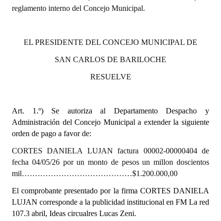
reglamento interno del Concejo Municipal.
Dictámenes Asesoría Letrada
Actas de Sesión
EL PRESIDENTE DEL CONCEJO MUNICIPAL DE
SAN CARLOS DE BARILOCHE
Informes de Unidad Coordinadora
RESUELVE
Ejecución Presupuestaria
Actas de Audiencias Públicas
Art. 1.º)
Se autoriza al Departamento Despacho y
Administración del Concejo Municipal a extender la siguiente
NORMATIVA
orden de pago a favor de:
Comunicaciones
CORTES DANIELA LUJAN factura 00002-00000404 de
fecha 04/05/26 por un monto de pesos un millon doscientos
Declaraciones
mil……………………………………$1.200.000,00
Resoluciones
El comprobante presentado por la firma CORTES DANIELA
LUJAN corresponde a la publicidad institucional en FM La red
Resoluciones de Presidencia
107.3 abril, Ideas circualres Lucas Zeni.