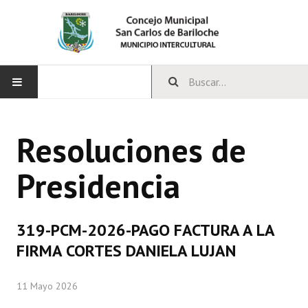
INICIO
Resoluciones de
CONCEJO
Presidencia
Bloques Políticos
Integrantes del Concejo
319-PCM-2026-PAGO FACTURA A LA
Comisiones Permanentes
FIRMA CORTES DANIELA LUJAN
Comisiones Especiales
11 Mayo 2026
Concejales Mandato Cumplido