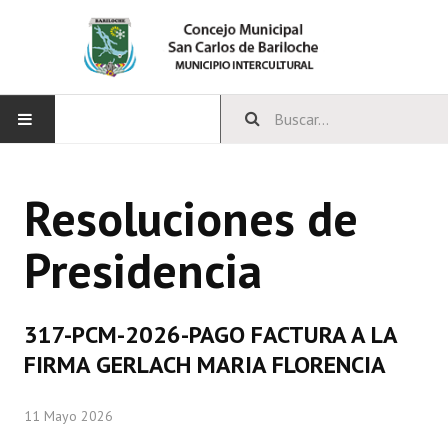
INICIO
Resoluciones de
CONCEJO
Presidencia
Bloques Políticos
Integrantes del Concejo
317-PCM-2026-PAGO FACTURA A LA
Comisiones Permanentes
FIRMA GERLACH MARIA FLORENCIA
Comisiones Especiales
11 Mayo 2026
Concejales Mandato Cumplido