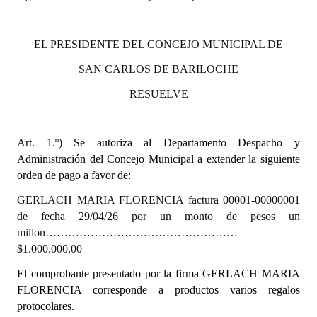
Dictámenes Asesoría Letrada
EL PRESIDENTE DEL CONCEJO MUNICIPAL DE
Actas de Sesión
SAN CARLOS DE BARILOCHE
Informes de Unidad Coordinadora
RESUELVE
Ejecución Presupuestaria
Art. 1.º)
Se autoriza al Departamento Despacho y
Actas de Audiencias Públicas
Administración del Concejo Municipal a extender la siguiente
orden de pago a favor de:
NORMATIVA
GERLACH MARIA FLORENCIA factura 00001-00000001
Comunicaciones
de fecha 29/04/26 por un monto de pesos un
millon……………………………………………
Declaraciones
$1.000.000,00
Resoluciones
El comprobante presentado por la firma GERLACH MARIA
FLORENCIA corresponde a productos varios regalos
Resoluciones de Presidencia
protocolares.