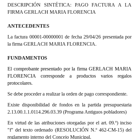
DESCRIPCIÓN SINTÉTICA: PAGO FACTURA A LA
Programas
FIRMA GERLACH MARIA FLORENCIA
LEGISLACIÓN
ANTECEDENTES
Constitución Nacional
La factura 00001-00000001 de fecha 29/04/26 presentada por
la firma GERLACH MARIA FLORENCIA.
Constitución Provincial
FUNDAMENTOS
Carta Orgánica 2007
El comprobante presentado por la firma GERLACH MARIA
Reglamento Interno
FLORENCIA corresponde a productos varios regalos
protocolares.
Digesto
Se debe proceder a realizar la orden de pago correspondiente.
Organigrama
Existe disponibilidad de fondos en la partida presupuestaria
DOCUMENTOS
2.13.00.1.1.0114.296.03.39 (Programa Antiguos pobladores)
En virtud de las atribuciones otorgadas por el art. 09.º) inciso
Informes de Gestión
"f" del texto ordenado (RESOLUCIÓN N.º 462-CM-15) del
reglamento interno del Concejo Municipal.
Proyectos Presentados