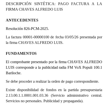
DESCRIPCIÓN SINTÉTICA: PAGO FACTURA A LA
Programas
FIRMA CHAVES ALFREDO LUIS
LEGISLACIÓN
ANTECEDENTES
Constitución Nacional
Resolución 826-PCM-2025.
Constitución Provincial
La factura 00001-00000100 de fecha 03/05/26 presentada por
la firma CHAVES ALFREDO LUIS.
Carta Orgánica 2007
FUNDAMENTOS
Reglamento Interno
El comprobante presentado por la firma CHAVES ALFREDO
Digesto
LUIS corresponde a la publicidad radia FM VoX Populi 100.1
Bariloche.
Organigrama
Se debe proceder a realizar la orden de pago correspondiente.
DOCUMENTOS
Existe disponibilidad de fondos en la partida presupuestaria
2.13.00.1.1.0001.001.03.36 (Servicio administrativo central.
Informes de Gestión
Servicios no personales. Publicidad y propaganda).
Proyectos Presentados