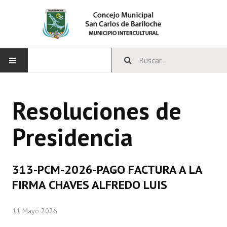
INICIO
Resoluciones de
CONCEJO
Presidencia
Bloques Políticos
Integrantes del Concejo
313-PCM-2026-PAGO FACTURA A LA
Comisiones Permanentes
FIRMA CHAVES ALFREDO LUIS
Comisiones Especiales
11 Mayo 2026
Concejales Mandato Cumplido