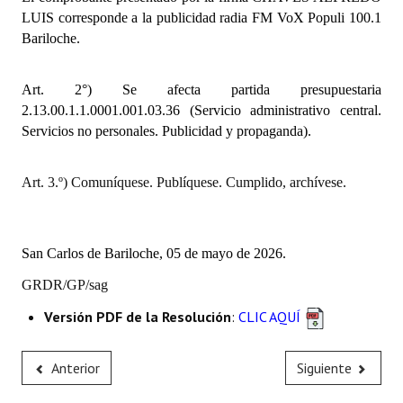
INSTITUCIONAL
LUIS corresponde a la publicidad radia FM VoX Populi 100.1
Bariloche.
Antiguos Pobladores
Art. 2°) Se afecta partida presupuestaria
Noticias Destacadas
2.13.00.1.1.0001.001.03.36 (Servicio administrativo central.
Registros y Distinciones
Servicios no personales. Publicidad y propaganda).
Datos Históricos
Art. 3.º) Comuníquese. Publíquese. Cumplido, archívese.
Premio al Mérito - Registro
Audiencias Públicas - Registro
San Carlos de Bariloche, 05 de mayo de 2026.
Mujeres que Dejaron Huellas - Registro
GRDR/GP/sag
Periodistas Decanos - Registro
Versión PDF de la Resolución
:
CLIC AQUÍ
Ciudadano Ilustre - Registro
Anterior
Siguiente
Banca del Vecino - Registro