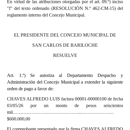
En virtud de las atribuciones otorgadas por el art. 09.º) inciso
"f" del texto ordenado (RESOLUCIÓN N.º 462-CM-15) del
Dictámenes Asesoría Letrada
reglamento interno del Concejo Municipal.
Actas de Sesión
EL PRESIDENTE DEL CONCEJO MUNICIPAL DE
Informes de Unidad Coordinadora
SAN CARLOS DE BARILOCHE
Ejecución Presupuestaria
RESUELVE
Actas de Audiencias Públicas
NORMATIVA
Art. 1.º)
Se autoriza al Departamento Despacho y
Administración del Concejo Municipal a extender la siguiente
Comunicaciones
orden de pago a favor de:
Declaraciones
CHAVES ALFREDO LUIS factura 00001-00000100 de fecha
03/05/26 por un monto de pesos seiscientos
Resoluciones
mil……………………………………...…………………
$600.000,00
Resoluciones de Presidencia
El comprobante presentado por la firma CHAVES ALFREDO