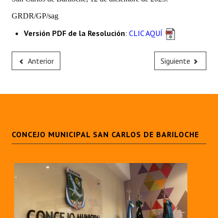
Huéspedes de Honor - Registro
GRDR/GP/sag
Antiguos Pobladores - Registro
Versión PDF de la Resolución
:
CLIC AQUÍ
Reconocimientos - Registro
Anterior
Siguiente
Bariloche, Municipio intercultural
Entrega de distinciones
REFORMA DE LA CARTA ORGÁNICA
CONCEJO MUNICIPAL SAN CARLOS DE BARILOCHE