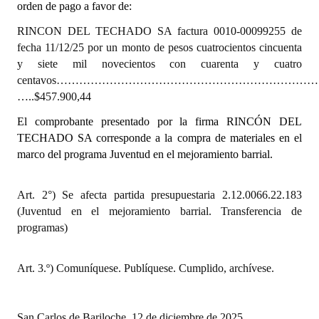
orden de pago a favor de:
INSTITUCIONAL
RINCON DEL TECHADO SA factura 0010-00099255 de
Antiguos Pobladores
fecha 11/12/25 por un monto de pesos cuatrocientos cincuenta
y siete mil novecientos con cuarenta y cuatro
Noticias Destacadas
centavos……………………………………………………………
…..$457.900,44
Registros y Distinciones
El comprobante presentado por la firma RINCÓN DEL
Datos Históricos
TECHADO SA corresponde
a la compra de materiales en el
marco del programa Juventud en el mejoramiento barrial.
Premio al Mérito - Registro
Audiencias Públicas - Registro
Art. 2°) Se afecta partida presupuestaria 2.12.0066.22.183
(Juventud en el mejoramiento barrial. Transferencia de
Mujeres que Dejaron Huellas - Registro
programas)
Periodistas Decanos - Registro
Art. 3.º) Comuníquese. Publíquese. Cumplido, archívese.
Ciudadano Ilustre - Registro
Banca del Vecino - Registro
San Carlos de Bariloche, 12 de diciembre de 2025.