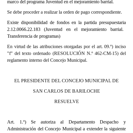
marco del programa Juventud en el mejoramiento barrial.
Dictámenes Asesoría Letrada
Se debe proceder a realizar la orden de pago correspondiente.
Existe disponibilidad de fondos en la partida presupuestaria
Actas de Sesión
2.12.0066.22.183 (Juventud en el mejoramiento barrial.
Transferencia de programas)
Informes de Unidad Coordinadora
En virtud de las atribuciones otorgadas por el art. 09.º) inciso
Ejecución Presupuestaria
"f" del texto ordenado (RESOLUCIÓN N.º 462-CM-15) del
reglamento interno del Concejo Municipal.
Actas de Audiencias Públicas
NORMATIVA
EL PRESIDENTE DEL CONCEJO MUNICIPAL DE
Comunicaciones
SAN CARLOS DE BARILOCHE
Declaraciones
RESUELVE
Resoluciones
Art. 1.º)
Se autoriza al Departamento Despacho y
Resoluciones de Presidencia
Administración del Concejo Municipal a extender la siguiente