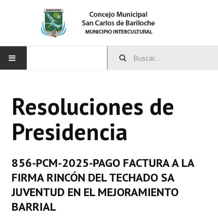
INICIO
Resoluciones de
CONCEJO
Presidencia
Bloques Políticos
Integrantes del Concejo
856-PCM-2025-PAGO FACTURA A LA
Comisiones Permanentes
FIRMA RINCÓN DEL TECHADO SA
Comisiones Especiales
JUVENTUD EN EL MEJORAMIENTO
BARRIAL
Concejales Mandato Cumplido