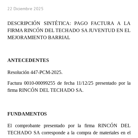
Programas
22 Diciembre 2025
LEGISLACIÓN
DESCRIPCIÓN SINTÉTICA: PAGO FACTURA A LA
FIRMA RINCÓN DEL TECHADO SA JUVENTUD EN EL
Constitución Nacional
MEJORAMIENTO BARRIAL
Constitución Provincial
Carta Orgánica 2007
ANTECEDENTES
Reglamento Interno
Resolución 447-PCM-2025.
Factura 0010-00099255 de fecha 11/12/25 presentado por la
Digesto
firma RINCÓN DEL TECHADO SA.
Organigrama
DOCUMENTOS
FUNDAMENTOS
Informes de Gestión
El comprobante presentado por la firma RINCÓN DEL
TECHADO SA corresponde
a la compra de materiales en el
Proyectos Presentados