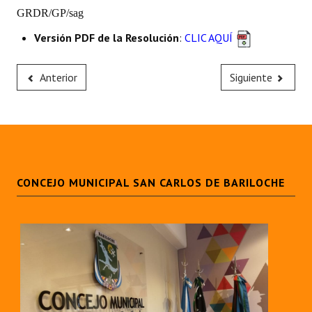
GRDR/GP/sag
Huéspedes de Honor - Registro
Versión PDF de la Resolución
:
CLIC AQUÍ
Antiguos Pobladores - Registro
Reconocimientos - Registro
Anterior
Siguiente
Bariloche, Municipio intercultural
Entrega de distinciones
REFORMA DE LA CARTA ORGÁNICA
CONCEJO MUNICIPAL SAN CARLOS DE BARILOCHE