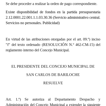
Se debe proceder a realizar la orden de pago correspondiente.
Dictámenes Asesoría Letrada
Existe disponibilidad de fondos en la partida presupuestaria
2.12.0001.22.001.1.1.03.30.36 (Servicio administrativo central.
Actas de Sesión
Servicios no personales. Publicidad)
Informes de Unidad Coordinadora
Ejecución Presupuestaria
En virtud de las atribuciones otorgadas por el art. 09.º) inciso
"f" del texto ordenado (RESOLUCIÓN N.º 462-CM-15) del
Actas de Audiencias Públicas
reglamento interno del Concejo Municipal.
NORMATIVA
EL PRESIDENTE DEL CONCEJO MUNICIPAL DE
Comunicaciones
SAN CARLOS DE BARILOCHE
Declaraciones
RESUELVE
Resoluciones
Resoluciones de Presidencia
Art. 1.º) Se autoriza al Departamento Despacho y
Administración del Concejo Municipal a extender la siguiente