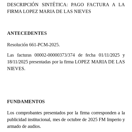
DESCRIPCIÓN SINTÉTICA: PAGO FACTURA A LA
Programas
FIRMA
LOPEZ MARIA DE LAS NIEVES
LEGISLACIÓN
Constitución Nacional
ANTECEDENTES
Resolución 661-PCM-2025.
Constitución Provincial
Las facturas 00002-00000373/374 de fecha
01/11/2025 y
Carta Orgánica 2007
18/11/2025
presentadas por la firma
LOPEZ MARIA DE LAS
NIEVES.
Reglamento Interno
Digesto
Organigrama
FUNDAMENTOS
DOCUMENTOS
Los comprobantes presentados por la firma
corresponden a la
publicidad institucional, mes de octubre de 2025 FM Imperio y
Informes de Gestión
armado de audios.
Proyectos Presentados