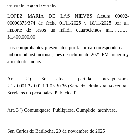
INSTITUCIONAL
orden de pago a favor de:
LOPEZ MARIA DE LAS NIEVES
factura 00002-
Antiguos Pobladores
00000373/374 de fecha 01/11/2025 y 18/11/2025 por un
importe de pesos un millón cuatrocientos mil….….…
Noticias Destacadas
$1.400.000,00
Registros y Distinciones
Los comprobantes presentados por la firma
corresponden a la
publicidad institucional, mes de octubre de 2025 FM Imperio y
Datos Históricos
armado de audios.
Premio al Mérito - Registro
Art. 2°) Se afecta partida presupuestaria
Audiencias Públicas - Registro
2.12.0001.22.001.1.1.03.30.36 (Servicio administrativo central.
Mujeres que Dejaron Huellas - Registro
Servicios no personales. Publicidad)
Periodistas Decanos - Registro
Art. 3.º) Comuníquese. Publíquese. Cumplido, archívese.
Ciudadano Ilustre - Registro
Banca del Vecino - Registro
San Carlos de Bariloche, 20 de noviembre de 2025