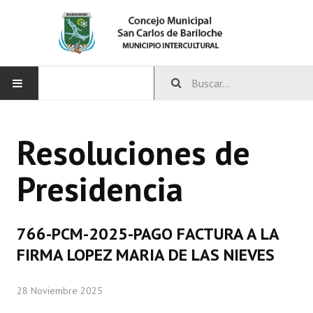
INICIO
Resoluciones de
CONCEJO
Presidencia
Bloques Políticos
Integrantes del Concejo
766-PCM-2025-PAGO FACTURA A LA
Comisiones Permanentes
FIRMA LOPEZ MARIA DE LAS NIEVES
Comisiones Especiales
28 Noviembre 2025
Concejales Mandato Cumplido