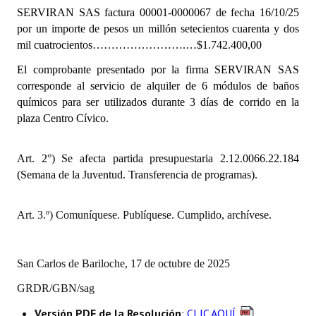
INSTITUCIONAL
SERVIRAN SAS
factura 00001-0000067 de fecha 16/10/25
por un importe de pesos un millón setecientos cuarenta y dos
Antiguos Pobladores
mil cuatrocientos…………………….…$1.742.400,00
El comprobante presentado por la firma
SERVIRAN SAS
Noticias Destacadas
corresponde al servicio de alquiler de 6 módulos de baños
Registros y Distinciones
químicos para ser utilizados durante 3 días de corrido en la
plaza Centro Cívico.
Datos Históricos
Premio al Mérito - Registro
Art. 2°) Se afecta partida presupuestaria
2.12.0066.22.184
(Semana de la Juventud. Transferencia de programas).
Audiencias Públicas - Registro
Mujeres que Dejaron Huellas - Registro
Art. 3.º) Comuníquese. Publíquese. Cumplido, archívese.
Periodistas Decanos - Registro
San Carlos de Bariloche, 17 de octubre de 2025
Ciudadano Ilustre - Registro
GRDR/GBN/sag
Banca del Vecino - Registro
Versión PDF de la Resolución
:
CLIC AQUÍ