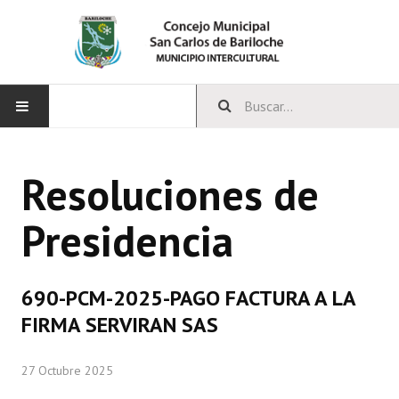
INICIO
Resoluciones de
CONCEJO
Presidencia
Bloques Políticos
Integrantes del Concejo
690-PCM-2025-PAGO FACTURA A LA
Comisiones Permanentes
FIRMA SERVIRAN SAS
Comisiones Especiales
27 Octubre 2025
Concejales Mandato Cumplido