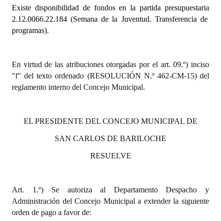
Existe disponibilidad de fondos en la partida presupuestaria
2.12.0066.22.184 (Semana de la Juventud. Transferencia de
Dictámenes Asesoría Letrada
programas).
Actas de Sesión
Informes de Unidad Coordinadora
En virtud de las atribuciones otorgadas por el art. 09.º) inciso
"f" del texto ordenado (RESOLUCIÓN N.º 462-CM-15) del
Ejecución Presupuestaria
reglamento interno del Concejo Municipal.
Actas de Audiencias Públicas
EL PRESIDENTE DEL CONCEJO MUNICIPAL DE
NORMATIVA
SAN CARLOS DE BARILOCHE
Comunicaciones
RESUELVE
Declaraciones
Resoluciones
Art. 1.º) Se autoriza al Departamento Despacho y
Administración del Concejo Municipal a extender la siguiente
Resoluciones de Presidencia
orden de pago a favor de: