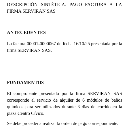
DESCRIPCIÓN SINTÉTICA: PAGO FACTURA A LA
Programas
FIRMA
SERVIRAN SAS
LEGISLACIÓN
Constitución Nacional
ANTECEDENTES
La factura 00001-0000067 de fecha 16/10/25 presentada por la
Constitución Provincial
firma
SERVIRAN SAS.
Carta Orgánica 2007
Reglamento Interno
Digesto
FUNDAMENTOS
Organigrama
El comprobante presentado por la firma
SERVIRAN SAS
corresponde al servicio de alquiler de 6 módulos de baños
DOCUMENTOS
químicos para ser utilizados durante 3 días de corrido en la
plaza Centro Cívico.
Informes de Gestión
Se debe proceder a realizar la orden de pago correspondiente.
Proyectos Presentados