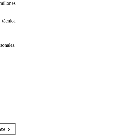
millones
écnica
sonales.
nte