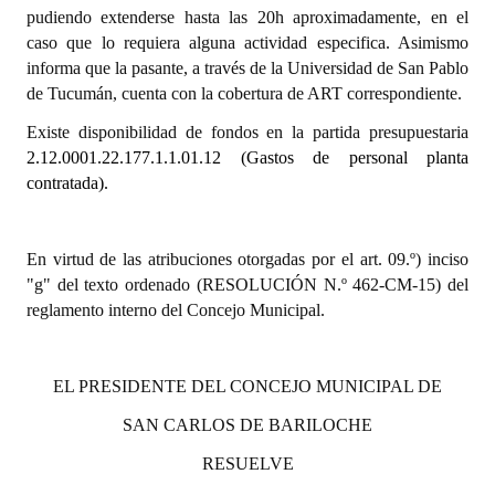
INSTITUCIONAL
pudiendo extenderse hasta las 20h aproximadamente, en el
caso que lo requiera alguna actividad especifica. Asimismo
Antiguos Pobladores
informa que la pasante, a través de la Universidad de San Pablo
de Tucumán, cuenta con la cobertura de ART correspondiente.
Noticias Destacadas
Existe disponibilidad de fondos en la partida presupuestaria
Registros y Distinciones
2.12.0001.22.177.1.1.01.12 (Gastos de personal planta
contratada).
Datos Históricos
Premio al Mérito - Registro
En virtud de las atribuciones otorgadas por el art. 09.º) inciso
"g" del texto ordenado (RESOLUCIÓN N.º 462-CM-15) del
Audiencias Públicas - Registro
reglamento interno del Concejo Municipal.
Mujeres que Dejaron Huellas - Registro
Periodistas Decanos - Registro
EL PRESIDENTE DEL CONCEJO MUNICIPAL DE
SAN CARLOS DE BARILOCHE
Ciudadano Ilustre - Registro
RESUELVE
Banca del Vecino - Registro