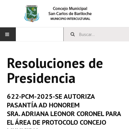
INICIO
Resoluciones de
CONCEJO
Presidencia
Bloques Políticos
Integrantes del Concejo
622-PCM-2025-SE AUTORIZA
Comisiones Permanentes
PASANTÍA AD HONOREM
Comisiones Especiales
SRA. ADRIANA LEONOR CORONEL PARA
EL ÁREA DE PROTOCOLO CONCEJO
Concejales Mandato Cumplido