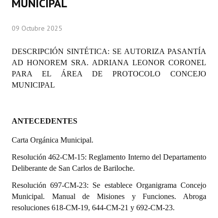
MUNICIPAL
Programas
09 Octubre 2025
LEGISLACIÓN
DESCRIPCIÓN SINTÉTICA: SE AUTORIZA PASANTÍA
Constitución Nacional
AD HONOREM SRA.
ADRIANA LEONOR CORONEL
PARA EL ÁREA
Constitución Provincial
DE PROTOCOLO CONCEJO
MUNICIPAL
Carta Orgánica 2007
Reglamento Interno
ANTECEDENTES
Digesto
Carta Orgánica Municipal.
Organigrama
Resolución 462-CM-15: Reglamento Interno del Departamento
Deliberante de San
Carlos de Bariloche.
DOCUMENTOS
Resolución 697-CM-23: Se establece Organigrama Concejo
Municipal. Manual de
Misiones y Funciones. Abroga
Informes de Gestión
resoluciones 618-CM-19, 644-CM-21 y 692-CM-23.
Proyectos Presentados