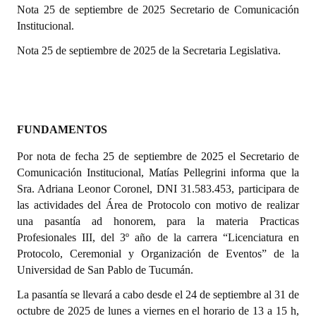
Nota 25 de septiembre de 2025 Secretario de Comunicación
Institucional.
Dictámenes Asesoría Letrada
Nota 25 de septiembre de 2025 de la Secretaria Legislativa.
Actas de Sesión
Informes de Unidad Coordinadora
Ejecución Presupuestaria
FUNDAMENTOS
Actas de Audiencias Públicas
Por nota de fecha 25 de septiembre de 2025 el Secretario de
Comunicación Institucional, Matías Pellegrini informa que la
NORMATIVA
Sra. Adriana Leonor Coronel, DNI 31.583.453, participara de
las actividades del Área de Protocolo con motivo de realizar
Comunicaciones
una pasantía ad honorem, para la materia Practicas
Declaraciones
Profesionales III, del 3º año de la carrera “Licenciatura en
Protocolo, Ceremonial y Organización de Eventos” de la
Resoluciones
Universidad de San Pablo de Tucumán.
Resoluciones de Presidencia
La pasantía se llevará a cabo desde el 24 de septiembre al 31 de
octubre de 2025 de lunes a viernes en el horario de 13 a 15 h,