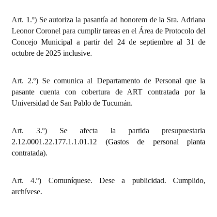
Huéspedes de Honor - Registro
Art. 1.º) Se autoriza la pasantía ad honorem de la Sra. Adriana
Antiguos Pobladores - Registro
Leonor Coronel para cumplir tareas en el Área de Protocolo del
Concejo Municipal a partir del 24 de septiembre al 31 de
Reconocimientos - Registro
octubre de 2025 inclusive.
Bariloche, Municipio intercultural
Art. 2.º) Se comunica al Departamento de Personal que la
Entrega de distinciones
pasante cuenta con cobertura de ART contratada por la
Universidad de San Pablo de Tucumán.
REFORMA DE LA CARTA ORGÁNICA
Art. 3.º) Se afecta la partida presupuestaria
2.12.0001.22.177.1.1.01.12 (Gastos de personal planta
contratada).
Art. 4.º) Comuníquese. Dese a publicidad. Cumplido,
archívese.