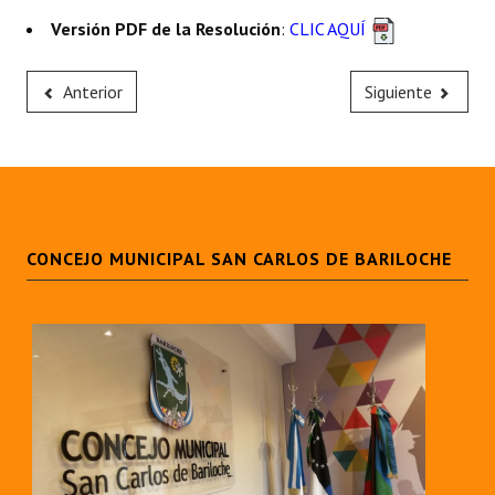
Huéspedes de Honor - Registro
Versión PDF de la Resolución
:
CLIC AQUÍ
Antiguos Pobladores - Registro
Anterior
Siguiente
Reconocimientos - Registro
Bariloche, Municipio intercultural
Entrega de distinciones
REFORMA DE LA CARTA ORGÁNICA
CONCEJO MUNICIPAL SAN CARLOS DE BARILOCHE