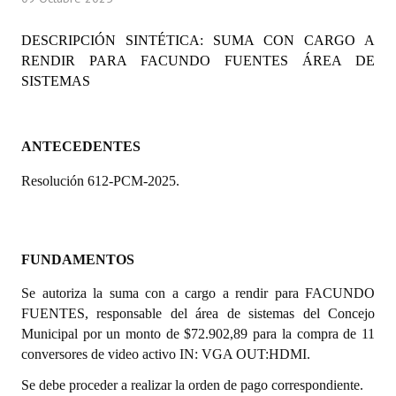
Programas
DESCRIPCIÓN SINTÉTICA: SUMA CON CARGO A
LEGISLACIÓN
RENDIR
PARA FACUNDO FUENTES ÁREA DE
SISTEMAS
Constitución Nacional
Constitución Provincial
ANTECEDENTES
Carta Orgánica 2007
Resolución 612-PCM-2025.
Reglamento Interno
Digesto
FUNDAMENTOS
Organigrama
Se autoriza la suma con a cargo a rendir para FACUNDO
FUENTES, responsable del área de sistemas del Concejo
DOCUMENTOS
Municipal por un monto de $72.902,89 para la compra de 11
conversores de video activo IN: VGA OUT:HDMI.
Informes de Gestión
Se debe proceder a realizar la orden de pago correspondiente.
Proyectos Presentados