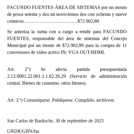
INSTITUCIONAL
FACUNDO FUENTES ÁREA DE SISTEMAS
por un monto
de pesos
setenta y dos mi novecientos dos con ochenta y nueve
Antiguos Pobladores
centavos…………………………….$72.902,89
Noticias Destacadas
Se autoriza la suma con a cargo a rendir para FACUNDO
FUENTES, responsable del área de sistemas del Concejo
Registros y Distinciones
Municipal por un monto de $72.902,89 para la compra de 11
conversores de video activo IN: VGA OUT:HDMI.
Datos Históricos
Premio al Mérito - Registro
Art. 2°) Se afecta partida presupuestaria
2.12.0001.22.001.1.1.02.20.29 (Servicio de administración
Audiencias Públicas - Registro
central. Bienes de consumo. otros bienes).
Mujeres que Dejaron Huellas - Registro
Art. 3.º) Comuníquese. Publíquese. Cumplido, archívese.
Periodistas Decanos - Registro
Ciudadano Ilustre - Registro
San Carlos de Bariloche, 30 de septiembre de 2025
Banca del Vecino - Registro
GRDR/GBN/fas