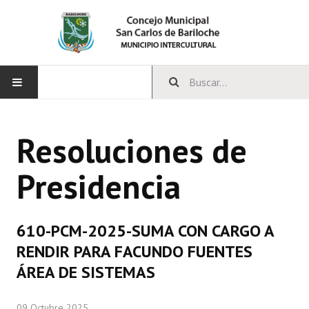
INICIO
Resoluciones de
CONCEJO
Presidencia
Bloques Políticos
Integrantes del Concejo
610-PCM-2025-SUMA CON CARGO A
Comisiones Permanentes
RENDIR PARA FACUNDO FUENTES
Comisiones Especiales
ÁREA DE SISTEMAS
Concejales Mandato Cumplido
09 Octubre 2025