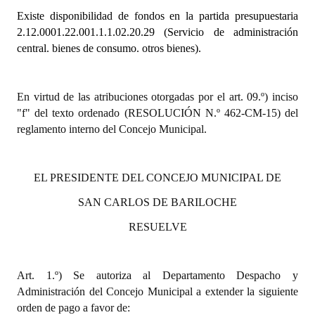
Existe disponibilidad de fondos en la partida presupuestaria
Dictámenes Asesoría Letrada
2.12.0001.22.001.1.1.02.20.29
(Servicio de administración
central. bienes de consumo. otros bienes).
Actas de Sesión
Informes de Unidad Coordinadora
En virtud de las atribuciones otorgadas por el art. 09.º) inciso
"f" del texto ordenado (RESOLUCIÓN N.º 462-CM-15) del
Ejecución Presupuestaria
reglamento interno del Concejo Municipal.
Actas de Audiencias Públicas
NORMATIVA
EL PRESIDENTE DEL CONCEJO MUNICIPAL DE
SAN CARLOS DE BARILOCHE
Comunicaciones
RESUELVE
Declaraciones
Resoluciones
Art. 1.º) Se autoriza al Departamento Despacho y
Administración del Concejo Municipal a extender la siguiente
Resoluciones de Presidencia
orden de pago a favor de: