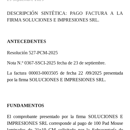
Programas
DESCRIPCIÓN SINTÉTICA: PAGO FACTURA A LA
LEGISLACIÓN
FIRMA SOLUCIONES E IMPRESIONES SRL.
Constitución Nacional
ANTECEDENTES
Constitución Provincial
Resolución 527-PCM-2025
Carta Orgánica 2007
Nota N.º 0367-SSCI-2025 fecha de 23 de septiembre.
Reglamento Interno
La factura 00003-0003505
de fecha 22 /09/2025 presentada
por la firma SOLUCIONES E IMPRESIONES SRL.
Digesto
Organigrama
DOCUMENTOS
FUNDAMENTOS
El comprobante presentado por la firma SOLUCIONES E
Informes de Gestión
IMPRESIONES SRL corresponde al pago de 100 Pad Mouse
Proyectos Presentados
laminados de 21x19 CM solicitado por la Subsecretaría de