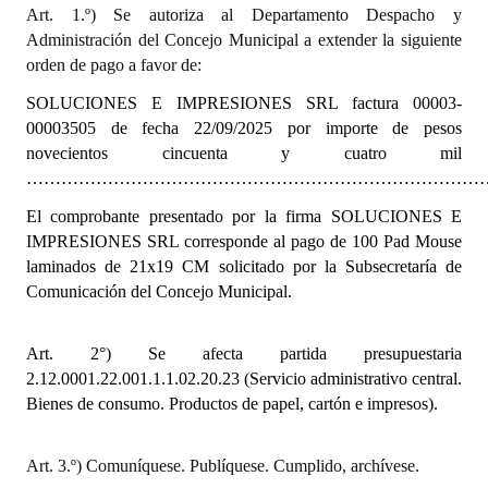
INSTITUCIONAL
Art. 1.º) Se autoriza al Departamento Despacho y
Administración del Concejo Municipal a extender la siguiente
Antiguos Pobladores
orden de pago a favor de:
SOLUCIONES E IMPRESIONES SRL
factura 00003-
Noticias Destacadas
00003505 de fecha 22/09/2025 por importe de pesos
novecientos cincuenta y cuatro mil
Registros y Distinciones
………………………………………………………………………………..
Datos Históricos
El comprobante presentado por la firma SOLUCIONES E
IMPRESIONES SRL corresponde al pago de 100 Pad Mouse
Premio al Mérito - Registro
laminados de 21x19 CM solicitado por la Subsecretaría de
Audiencias Públicas - Registro
Comunicación del Concejo Municipal.
Mujeres que Dejaron Huellas - Registro
Art. 2°) Se afecta partida presupuestaria
Periodistas Decanos - Registro
2.12.0001.22.001.1.1.02.20.23 (Servicio administrativo central.
Bienes de consumo. Productos de papel, cartón e impresos).
Ciudadano Ilustre - Registro
Banca del Vecino - Registro
Art. 3.º) Comuníquese. Publíquese. Cumplido, archívese.