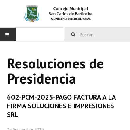
INICIO
Resoluciones de
CONCEJO
Presidencia
Bloques Políticos
Integrantes del Concejo
602-PCM-2025-PAGO FACTURA A LA
Comisiones Permanentes
FIRMA SOLUCIONES E IMPRESIONES
Comisiones Especiales
SRL
Concejales Mandato Cumplido
25 Septiembre 2025