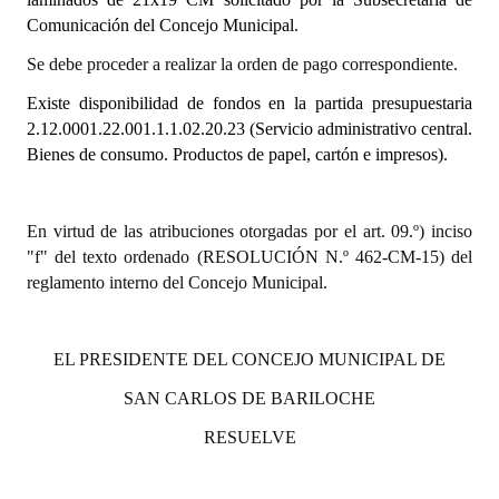
Comunicación del Concejo Municipal.
Dictámenes Asesoría Letrada
Se debe proceder a realizar la orden de pago correspondiente.
Actas de Sesión
Existe disponibilidad de fondos en la partida presupuestaria
2.12.0001.22.001.1.1.02.20.23
(Servicio administrativo central.
Informes de Unidad Coordinadora
Bienes de consumo. Productos de papel, cartón e impresos).
Ejecución Presupuestaria
Actas de Audiencias Públicas
En virtud de las atribuciones otorgadas por el art. 09.º) inciso
"f" del texto ordenado (RESOLUCIÓN N.º 462-CM-15) del
NORMATIVA
reglamento interno del Concejo Municipal.
Comunicaciones
EL PRESIDENTE DEL CONCEJO MUNICIPAL DE
Declaraciones
SAN CARLOS DE BARILOCHE
Resoluciones
RESUELVE
Resoluciones de Presidencia