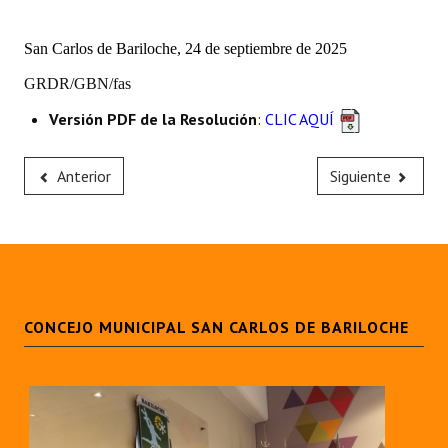
Huéspedes de Honor - Registro
San Carlos de Bariloche, 24 de septiembre de 2025
Antiguos Pobladores - Registro
GRDR/GBN/fas
Reconocimientos - Registro
Versión PDF de la Resolución
:
CLIC AQUÍ
Bariloche, Municipio intercultural
Anterior
Siguiente
Entrega de distinciones
REFORMA DE LA CARTA ORGÁNICA
CONCEJO MUNICIPAL SAN CARLOS DE BARILOCHE