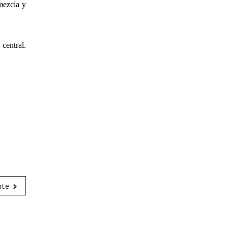
mezcla y
central.
nte