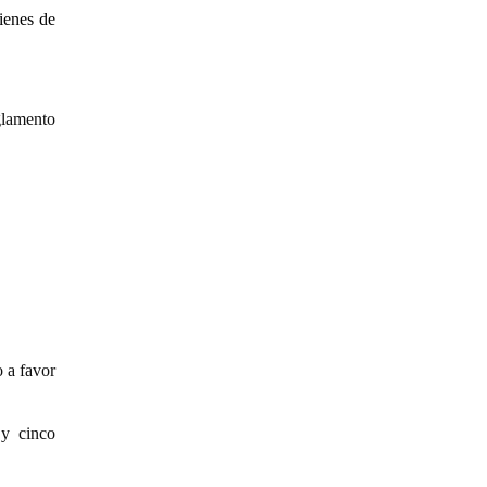
ienes de
glamento
 a favor
y cinco