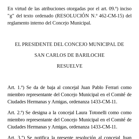
INSTITUCIONAL
En virtud de las atribuciones otorgadas por el art. 09.º) inciso
"g" del texto ordenado (RESOLUCIÓN N.º 462-CM-15) del
Antiguos Pobladores
reglamento interno del Concejo Municipal.
Noticias Destacadas
Registros y Distinciones
EL PRESIDENTE DEL CONCEJO MUNICIPAL DE
SAN CARLOS DE BARILOCHE
Datos Históricos
RESUELVE
Premio al Mérito - Registro
Audiencias Públicas - Registro
Art. 1.º)
Se da de baja al concejal Juan Pablo Ferrari como
Mujeres que Dejaron Huellas - Registro
miembro representante del Concejo Municipal en el
Comité de
Ciudades Hermanas y Amigas
, ordenanza 1433-CM-11.
Periodistas Decanos - Registro
Art. 2.º) Se designa a la concejal Laura Totonelli como como
miembro representante del Concejo Municipal en el
Ciudadano Ilustre - Registro
Comité de
Ciudades Hermanas y Amigas
, ordenanza 1433-CM-11.
Banca del Vecino - Registro
Art. 3.°) Se notifica la presente resolución al concejal Juan