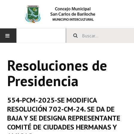
INICIO
Resoluciones de
CONCEJO
Presidencia
Bloques Políticos
Integrantes del Concejo
554-PCM-2025-SE MODIFICA
Comisiones Permanentes
RESOLUCIÓN 702-CM-24. SE DA DE
Comisiones Especiales
BAJA Y SE DESIGNA REPRESENTANTE
COMITÉ DE CIUDADES HERMANAS Y
Concejales Mandato Cumplido