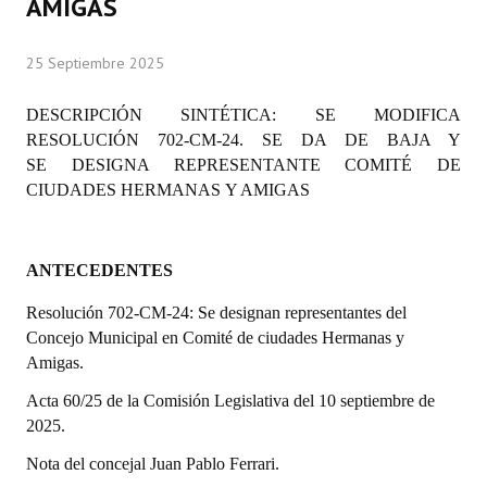
AMIGAS
Programas
25 Septiembre 2025
LEGISLACIÓN
DESCRIPCIÓN SINTÉTICA: SE MODIFICA
Constitución Nacional
RESOLUCIÓN 702-CM-24. SE DA DE BAJA Y
SE
Constitución Provincial
DESIGNA REPRESENTANTE COMITÉ DE
CIUDADES HERMANAS
Y AMIGAS
Carta Orgánica 2007
Reglamento Interno
ANTECEDENTES
Digesto
Resolución 702-CM-24: Se designan representantes del
Concejo Municipal en Comité de ciudades Hermanas y
Organigrama
Amigas.
DOCUMENTOS
Acta 60/25 de la Comisión Legislativa del 10 septiembre de
2025.
Informes de Gestión
Nota del concejal Juan Pablo Ferrari.
Proyectos Presentados