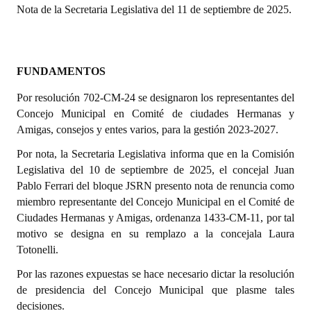
Nota de la Secretaria Legislativa del 11 de septiembre de 2025.
Dictámenes Asesoría Letrada
Actas de Sesión
FUNDAMENTOS
Informes de Unidad Coordinadora
Por resolución 702-CM-24 se designaron los representantes del
Ejecución Presupuestaria
Concejo Municipal en Comité de ciudades Hermanas y
Amigas, consejos y entes varios, para la gestión 2023-2027.
Actas de Audiencias Públicas
Por nota, la Secretaria Legislativa informa que en la Comisión
Legislativa del 10 de septiembre de 2025, el concejal Juan
NORMATIVA
Pablo Ferrari del bloque JSRN presento nota de renuncia como
miembro representante del Concejo Municipal en el Comité de
Comunicaciones
Ciudades Hermanas y Amigas, ordenanza 1433-CM-11, por tal
Declaraciones
motivo se designa en su remplazo a la concejala Laura
Totonelli.
Resoluciones
Por las razones expuestas se hace necesario dictar la resolución
Resoluciones de Presidencia
de presidencia del Concejo Municipal que plasme tales
decisiones.