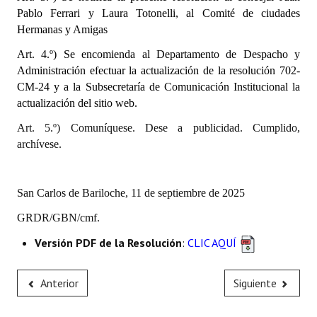
Pablo Ferrari y Laura Totonelli, al
Comité de ciudades
Huéspedes de Honor - Registro
Hermanas y Amigas
Antiguos Pobladores - Registro
Art. 4.º)
Se encomienda al Departamento de Despacho y
Administración efectuar la actualización de la resolución 702-
Reconocimientos - Registro
CM-24 y a la Subsecretaría de Comunicación Institucional la
Bariloche, Municipio intercultural
actualización del sitio web.
Art. 5.º) Comuníquese. Dese a publicidad. Cumplido,
Entrega de distinciones
archívese.
REFORMA DE LA CARTA ORGÁNICA
San Carlos de Bariloche, 11 de septiembre de 2025
GRDR/GBN/cmf.
Versión PDF de la Resolución
:
CLIC AQUÍ
Anterior
Siguiente