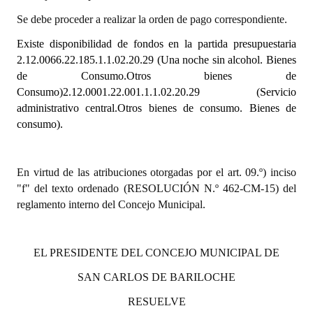
Se debe proceder a realizar la orden de pago correspondiente.
Dictámenes Asesoría Letrada
Existe disponibilidad de fondos en la partida presupuestaria
Actas de Sesión
2.12.0066.22.185.1.1.02.20.29 (Una noche sin alcohol. Bienes
de Consumo.Otros bienes de
Informes de Unidad Coordinadora
Consumo)2.12.0001.22.001.1.1.02.20.29
(Servicio
administrativo central.Otros bienes de consumo. Bienes de
Ejecución Presupuestaria
consumo).
Actas de Audiencias Públicas
En virtud de las atribuciones otorgadas por el art. 09.º) inciso
NORMATIVA
"f" del texto ordenado (RESOLUCIÓN N.º 462-CM-15) del
reglamento interno del Concejo Municipal.
Comunicaciones
Declaraciones
EL PRESIDENTE DEL CONCEJO MUNICIPAL DE
Resoluciones
SAN CARLOS DE BARILOCHE
Resoluciones de Presidencia
RESUELVE