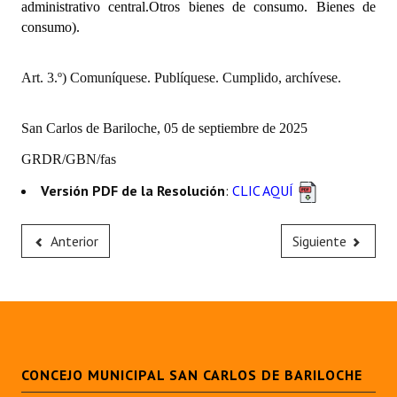
administrativo central.Otros bienes de consumo. Bienes de
Huéspedes de Honor - Registro
consumo).
Antiguos Pobladores - Registro
Art. 3.º) Comuníquese. Publíquese. Cumplido, archívese.
Reconocimientos - Registro
Bariloche, Municipio intercultural
San Carlos de Bariloche, 05 de septiembre de 2025
GRDR/GBN/fas
Entrega de distinciones
Versión PDF de la Resolución
:
CLIC AQUÍ
REFORMA DE LA CARTA ORGÁNICA
Anterior
Siguiente
CONCEJO MUNICIPAL SAN CARLOS DE BARILOCHE