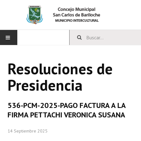
INICIO
Resoluciones de
CONCEJO
Presidencia
Bloques Políticos
Integrantes del Concejo
536-PCM-2025-PAGO FACTURA A LA
Comisiones Permanentes
FIRMA PETTACHI VERONICA SUSANA
Comisiones Especiales
14 Septiembre 2025
Concejales Mandato Cumplido