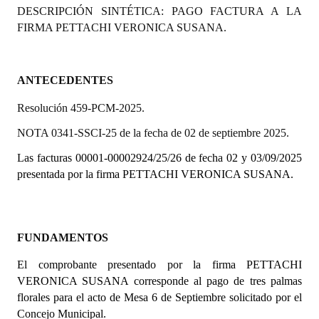
DESCRIPCIÓN SINTÉTICA: PAGO FACTURA A LA
Programas
FIRMA PETTACHI VERONICA SUSANA.
LEGISLACIÓN
Constitución Nacional
ANTECEDENTES
Resolución 459-PCM-2025.
Constitución Provincial
NOTA 0341-SSCI-25 de la fecha de 02 de septiembre 2025.
Carta Orgánica 2007
Las facturas 00001-00002924/25/26 de fecha 02 y 03/09/2025
Reglamento Interno
presentada por la firma PETTACHI VERONICA SUSANA.
Digesto
Organigrama
FUNDAMENTOS
DOCUMENTOS
El comprobante presentado por la firma PETTACHI
VERONICA SUSANA corresponde al pago
de tres palmas
Informes de Gestión
florales para el acto de Mesa 6 de Septiembre solicitado por el
Concejo Municipal.
Proyectos Presentados