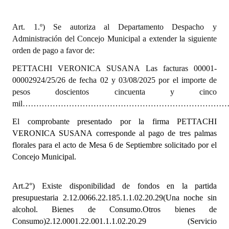
INSTITUCIONAL
Art. 1.º) Se autoriza al Departamento Despacho y
Antiguos Pobladores
Administración del Concejo Municipal a extender la siguiente
orden de pago a favor de:
Noticias Destacadas
PETTACHI VERONICA SUSANA Las facturas 00001-
Registros y Distinciones
00002924/25/26 de fecha 02 y 03/08/2025 por el importe de
pesos doscientos cincuenta y cinco
Datos Históricos
mil…………………………………………………………………………...
Premio al Mérito - Registro
El comprobante presentado por la firma PETTACHI
VERONICA SUSANA corresponde al pago
de tres palmas
Audiencias Públicas - Registro
florales para el acto de Mesa 6 de Septiembre solicitado por el
Mujeres que Dejaron Huellas - Registro
Concejo Municipal.
Periodistas Decanos - Registro
Art.2°)
Existe disponibilidad de fondos en la partida
Ciudadano Ilustre - Registro
presupuestaria 2.12.0066.22.185.1.1.02.20.29(Una noche sin
alcohol. Bienes de Consumo.Otros bienes de
Banca del Vecino - Registro
Consumo)2.12.0001.22.001.1.1.02.20.29
(Servicio