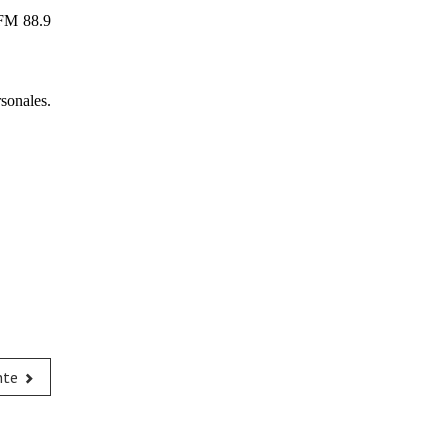
 FM 88.9
sonales.
nte