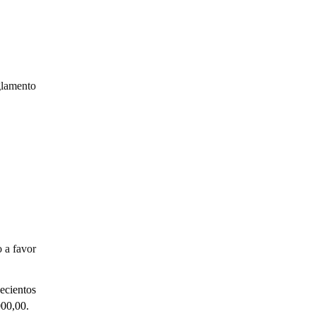
glamento
 a favor
cientos
,00.