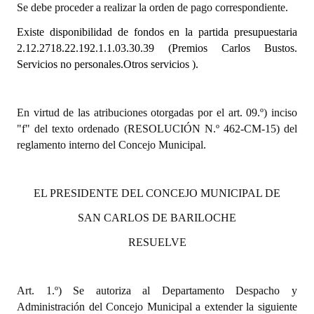
Se debe proceder a realizar la orden de pago correspondiente.
Dictámenes Asesoría Letrada
Existe disponibilidad de fondos en la partida presupuestaria
2.12.2718.22.192.1.1.03.30.39
(Premios Carlos Bustos.
Actas de Sesión
Servicios no personales.Otros servicios ).
Informes de Unidad Coordinadora
En virtud de las atribuciones otorgadas por el art. 09.º) inciso
Ejecución Presupuestaria
"f" del texto ordenado (RESOLUCIÓN N.º 462-CM-15) del
Actas de Audiencias Públicas
reglamento interno del Concejo Municipal.
NORMATIVA
EL PRESIDENTE DEL CONCEJO MUNICIPAL DE
Comunicaciones
SAN CARLOS DE BARILOCHE
Declaraciones
RESUELVE
Resoluciones
Art. 1.º) Se autoriza al Departamento Despacho y
Resoluciones de Presidencia
Administración del Concejo Municipal a extender la siguiente