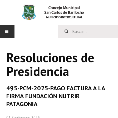
INICIO
Resoluciones de
CONCEJO
Presidencia
Bloques Políticos
Integrantes del Concejo
495-PCM-2025-PAGO FACTURA A LA
Comisiones Permanentes
FIRMA FUNDACIÓN NUTRIR
Comisiones Especiales
PATAGONIA
Concejales Mandato Cumplido
03 Septiembre 2025