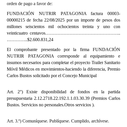
orden de pago a favor de:
INSTITUCIONAL
FUNDACIÓN NUTRIR PATAGONIA
factura 00003-
Antiguos Pobladores
00000215 de fecha 22/08/2025
por un importe de pesos dos
millones seiscientos mil ochocientos treinta y uno con
Noticias Destacadas
veinticuatro centavos…………………………………………..
…………..$2.600.831,24
Registros y Distinciones
El comprobante presentado por la firma FUNDACIÓN
Datos Históricos
NUTRIR PATAGONIA corresponde al equipamiento e
insumos necesarios para completar el proyecto Trailer Sanitario
Premio al Mérito - Registro
Móvil Médicos en movimientos-haciendo la diferencia, Premio
Audiencias Públicas - Registro
Carlos Bustos solicitado por el Concejo Municipal
Mujeres que Dejaron Huellas - Registro
Art. 2°)
Existe disponibilidad de fondos en la partida
Periodistas Decanos - Registro
presupuestaria 2.12.2718.22.192.1.1.03.30.39
(Premios Carlos
Bustos. Servicios no personales.Otros servicios ).
Ciudadano Ilustre - Registro
Art. 3.º) Comuníquese. Publíquese. Cumplido, archívese.
Banca del Vecino - Registro