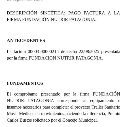
Programas
DESCRIPCIÓN SINTÉTICA: PAGO FACTURA A LA
LEGISLACIÓN
FIRMA FUNDACIÓN NUTRIR PATAGONIA.
Constitución Nacional
ANTECEDENTES
Constitución Provincial
La factura 00003-00000215
de fecha 22/08/2025 presentada
Carta Orgánica 2007
por la firma FUNDACION NUTRIR PATAGONIA.
Reglamento Interno
Digesto
FUNDAMENTOS
Organigrama
El comprobante presentado por la firma FUNDACIÓN
NUTRIR PATAGONIA corresponde al equipamiento e
DOCUMENTOS
insumos necesarios para completar el proyecto Trailer Sanitario
Móvil Médicos en movimientos-haciendo la diferencia, Premio
Informes de Gestión
Carlos Bustos solicitado por el Concejo Municipal.
Proyectos Presentados