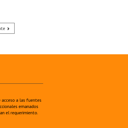
nte
re acceso a las fuentes
sdiccionales emanados
van el requerimiento.