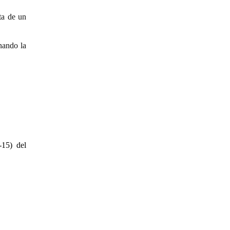
ta de un
nando la
15) del