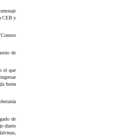
homenaje
la CEB y
O’Connor
monio de
n el que
ingresar
ía hasta
oberanía
egado de
o diario
alvinas,