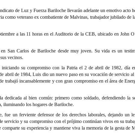
indicato de Luz y Fuerza Bariloche llevarán adelante un emotivo acto 
ria como veterano ex combatiente de Malvinas, trabajador jubilado de 
eptiembre a las 11 horas en el Auditorio de la CEB, ubicado en John 
 en San Carlos de Bariloche desde muy joven. Su vida es un testi
 sus vecinos.
, iniciando su compromiso con la Patria el 2 de abril de 1982, día e
e abril de 1984, Luis dio un nuevo paso en su vocación de servicio al 
de trabajó incansablemente y con gran compromiso en el área de Energ
 vida dedicada al bien común: primero como soldado, defendiendo la s
ca, iluminando los hogares de Bariloche.
, fue un ferviente defensor de los derechos laborales, dejando un l
e servicio y su compromiso con el prójimo continúan vivos en su trabaj
e comparte su experiencia y mantiene viva la memoria de la gesta de M