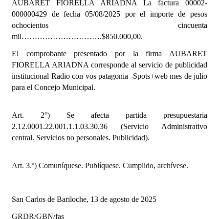
A
UBARET FIORELLA ARIADNA La factura 00002-
INSTITUCIONAL
000000429 de fecha 05/08/2025 por el importe de pesos
ochocientos cincuenta
Antiguos Pobladores
mil………………………….$850.000,00.
Noticias Destacadas
El comprobante presentado por la firma AUBARET
FIORELLA ARIADNA
corresponde al servicio de publicidad
Registros y Distinciones
institucional Radio con vos patagonia -Spots+web mes de julio
para el Concejo Municipal.
Datos Históricos
Premio al Mérito - Registro
Art. 2°) Se afecta partida presupuestaria
2.12.0001.22.001.1.1.03.30.36
(Servicio Administrativo
Audiencias Públicas - Registro
central. Servicios no personales. Publicidad).
Mujeres que Dejaron Huellas - Registro
Art. 3.º) Comuníquese. Publíquese. Cumplido, archívese.
Periodistas Decanos - Registro
Ciudadano Ilustre - Registro
San Carlos de Bariloche, 13 de agosto de 2025
Banca del Vecino - Registro
GRDR/GBN/fas