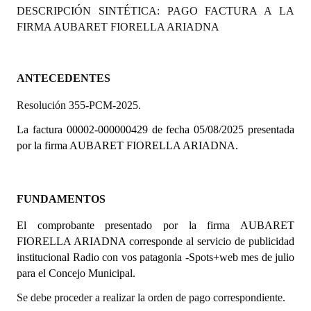
DESCRIPCIÓN SINTÉTICA: PAGO FACTURA A LA
Programas
FIRMA AUBARET FIORELLA ARIADNA
LEGISLACIÓN
Constitución Nacional
ANTECEDENTES
Resolución 355-PCM-2025.
Constitución Provincial
La factura 00002-000000429 de fecha 05/08/2025 presentada
Carta Orgánica 2007
por la firma AUBARET FIORELLA ARIADNA.
Reglamento Interno
Digesto
FUNDAMENTOS
Organigrama
El comprobante presentado por la firma A
UBARET
FIORELLA ARIADNA corresponde al servicio de publicidad
DOCUMENTOS
institucional Radio con vos patagonia -Spots+web mes de julio
para el Concejo Municipal.
Informes de Gestión
Se debe proceder a realizar la orden de pago correspondiente.
Proyectos Presentados