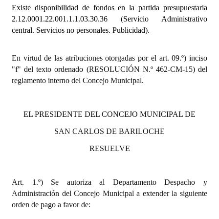
Existe disponibilidad de fondos en la partida presupuestaria
2.12.0001.22.001.1.1.03.30.36
(Servicio Administrativo
Dictámenes Asesoría Letrada
central. Servicios no personales. Publicidad).
Actas de Sesión
En virtud de las atribuciones otorgadas por el art. 09.º) inciso
Informes de Unidad Coordinadora
"f" del texto ordenado (RESOLUCIÓN N.º 462-CM-15) del
Ejecución Presupuestaria
reglamento interno del Concejo Municipal.
Actas de Audiencias Públicas
EL PRESIDENTE DEL CONCEJO MUNICIPAL DE
NORMATIVA
SAN CARLOS DE BARILOCHE
Comunicaciones
RESUELVE
Declaraciones
Art. 1.º) Se autoriza al Departamento Despacho y
Resoluciones
Administración del Concejo Municipal a extender la siguiente
Resoluciones de Presidencia
orden de pago a favor de: