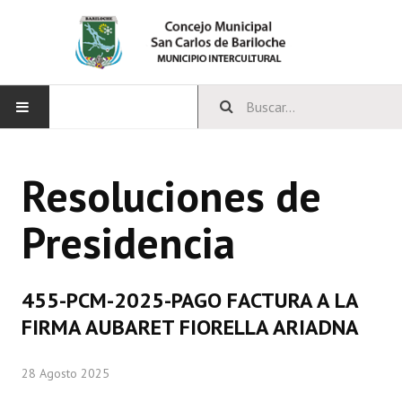
INICIO
Resoluciones de
CONCEJO
Presidencia
Bloques Políticos
Integrantes del Concejo
455-PCM-2025-PAGO FACTURA A LA
Comisiones Permanentes
FIRMA AUBARET FIORELLA ARIADNA
Comisiones Especiales
28 Agosto 2025
Concejales Mandato Cumplido