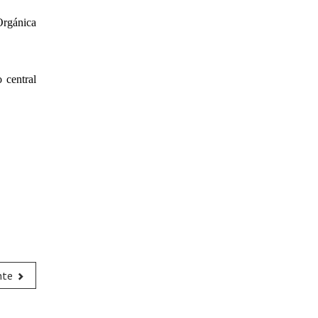
Orgánica
 central
nte