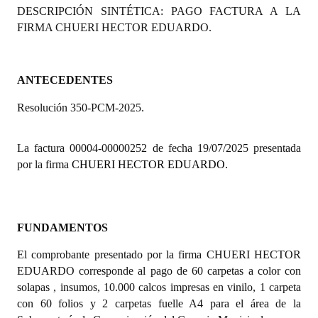
DESCRIPCIÓN SINTÉTICA: PAGO FACTURA A LA
Programas
FIRMA CHUERI HECTOR EDUARDO.
LEGISLACIÓN
Constitución Nacional
ANTECEDENTES
Resolución 350-PCM-2025.
Constitución Provincial
Carta Orgánica 2007
La factura 00004-00000252 de fecha 19/07/2025 presentada
por la firma
CHUERI HECTOR EDUARDO.
Reglamento Interno
Digesto
Organigrama
FUNDAMENTOS
El comprobante presentado por la firma CHUERI HECTOR
DOCUMENTOS
EDUARDO corresponde al pago de 60 carpetas a color con
solapas , insumos, 10.000 calcos impresas en vinilo, 1 carpeta
Informes de Gestión
con 60 folios y 2 carpetas fuelle A4 para el área de la
Proyectos Presentados