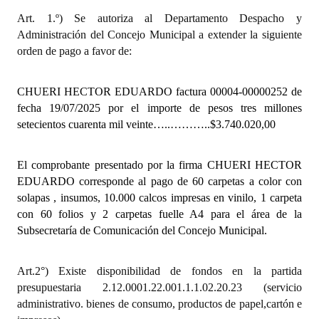
INSTITUCIONAL
Art. 1.º) Se autoriza al Departamento Despacho y
Administración del Concejo Municipal a extender la siguiente
Antiguos Pobladores
orden de pago a favor de:
Noticias Destacadas
CHUERI HECTOR EDUARDO
factura
00004-00000252 de
Registros y Distinciones
fecha 19/07/2025
por el importe de pesos tres millones
setecientos cuarenta mil veinte…..………..$3.740.020,00
Datos Históricos
Premio al Mérito - Registro
El comprobante presentado por la firma CHUERI HECTOR
EDUARDO corresponde al pago de 60 carpetas a color con
Audiencias Públicas - Registro
solapas , insumos, 10.000 calcos impresas en vinilo, 1 carpeta
con 60 folios y 2 carpetas fuelle A4 para el área de la
Mujeres que Dejaron Huellas - Registro
Subsecretaría de Comunicación del Concejo Municipal.
Periodistas Decanos - Registro
Art.2°) Existe disponibilidad de fondos en la partida
Ciudadano Ilustre - Registro
presupuestaria 2.12.0001.22.001.1.1.02.20.23 (servicio
administrativo. bienes de consumo, productos de papel,cartón e
Banca del Vecino - Registro