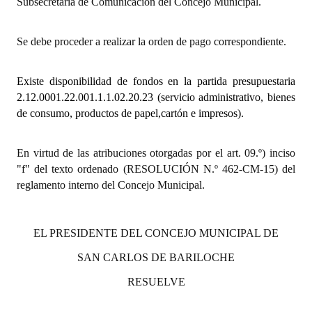
Subsecretaría de Comunicación del Concejo Municipal.
Dictámenes Asesoría Letrada
Se debe proceder a realizar la orden de pago correspondiente.
Actas de Sesión
Existe disponibilidad de fondos en la partida presupuestaria
Informes de Unidad Coordinadora
2.12.0001.22.001.1.1.02.20.23 (servicio administrativo, bienes
de consumo, productos de papel,cartón e impresos).
Ejecución Presupuestaria
Actas de Audiencias Públicas
En virtud de las atribuciones otorgadas por el art. 09.º) inciso
"f" del texto ordenado (RESOLUCIÓN N.º 462-CM-15) del
NORMATIVA
reglamento interno del Concejo Municipal.
Comunicaciones
Declaraciones
EL PRESIDENTE DEL CONCEJO MUNICIPAL DE
SAN CARLOS DE BARILOCHE
Resoluciones
RESUELVE
Resoluciones de Presidencia