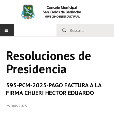
INICIO
Resoluciones de
CONCEJO
Presidencia
Bloques Políticos
Integrantes del Concejo
395-PCM-2025-PAGO FACTURA A LA
Comisiones Permanentes
FIRMA CHUERI HECTOR EDUARDO
Comisiones Especiales
29 Julio 2025
Concejales Mandato Cumplido