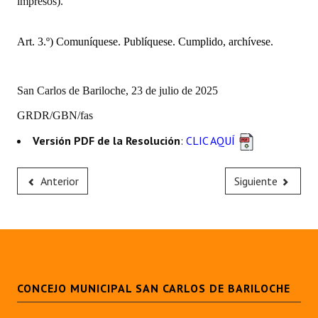
impresos).
Huéspedes de Honor - Registro
Art. 3.º) Comuníquese. Publíquese. Cumplido, archívese.
Antiguos Pobladores - Registro
Reconocimientos - Registro
San Carlos de Bariloche, 23 de julio de 2025
Bariloche, Municipio intercultural
GRDR/GBN/fas
Entrega de distinciones
Versión PDF de la Resolución
:
CLIC AQUÍ
REFORMA DE LA CARTA ORGÁNICA
Anterior
Siguiente
CONCEJO MUNICIPAL SAN CARLOS DE BARILOCHE