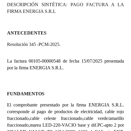
DESCRIPCIÓN SINTÉTICA: PAGO FACTURA A LA
Programas
FIRMA ENERGIA S.R.L
LEGISLACIÓN
Constitución Nacional
ANTECEDENTES
Resolución 345 -PCM-2025.
Constitución Provincial
Carta Orgánica 2007
La factura 00105-00000548 de fecha 15/07/2025 presentada
por la firma ENERGIA S.R.L.
Reglamento Interno
Digesto
Organigrama
FUNDAMENTOS
El comprobante presentado por la firma ENERGIA S.R.L.
DOCUMENTOS
corresponde al pago de productos de electricidad, cable rojo
fraccionado,cable celeste fraccionado,cable verde/amarillo
Informes de Gestión
fraccionado,marea LED-220-VACIO base y dif.PC-apto 2 por
Proyectos Presentados