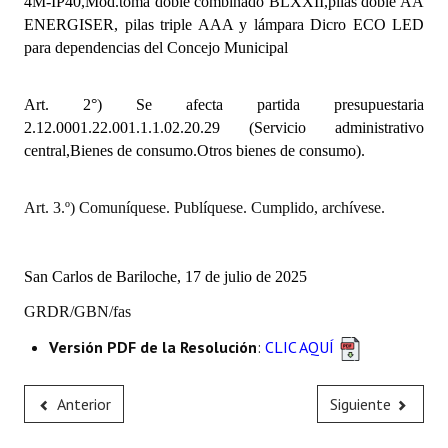
4M-IP40,Mod.toma doble combinado BLXXII,pilas doble AA
Huéspedes de Honor - Registro
ENERGISER, pilas triple AAA y lámpara Dicro ECO LED
para dependencias del Concejo Municipal
Antiguos Pobladores - Registro
Reconocimientos - Registro
Art. 2°) Se afecta partida presupuestaria
2.12.0001.22.001.1.1.02.20.29 (Servicio administrativo
Bariloche, Municipio intercultural
central,Bienes de consumo.Otros bienes de consumo).
Entrega de distinciones
Art. 3.º) Comuníquese. Publíquese. Cumplido, archívese.
REFORMA DE LA CARTA ORGÁNICA
San Carlos de Bariloche, 17 de julio de 2025
GRDR/GBN/fas
Versión PDF de la Resolución
:
CLIC AQUÍ
Anterior
Siguiente