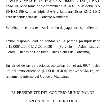
20W,LED VALUE T8 16W-300K 1600ml G13,caja EXT.
4M-IP40,Mod.toma doble combinado BLXXII,pilas doble AA
Dictámenes Asesoría Letrada
ENERGISER, pilas triple AAA y lámpara Dicro ECO LED
para dependencias del Concejo Municipal.
Actas de Sesión
Se debe proceder a realizar la orden de pago correspondiente.
Informes de Unidad Coordinadora
Ejecución Presupuestaria
Existe disponibilidad de fondos en la partida presupuestaria
2.12.0001.22.001.1.1.02.20.29 (Servicio Administrativo
Actas de Audiencias Públicas
Central. Bienes de Consumo. Otros bienes de Consumo).
NORMATIVA
En virtud de las atribuciones otorgadas por el art. 09.º) inciso
Comunicaciones
"f" del texto ordenado (RESOLUCIÓN N.º 462-CM-15) del
reglamento interno del Concejo Municipal.
Declaraciones
Resoluciones
EL PRESIDENTE DEL CONCEJO MUNICIPAL DE
Resoluciones de Presidencia
SAN CARLOS DE BARILOCHE