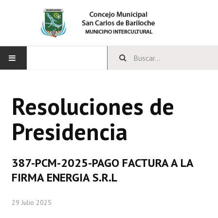
INICIO
Resoluciones de
CONCEJO
Presidencia
Bloques Políticos
Integrantes del Concejo
387-PCM-2025-PAGO FACTURA A LA
Comisiones Permanentes
FIRMA ENERGIA S.R.L
Comisiones Especiales
29 Julio 2025
Concejales Mandato Cumplido