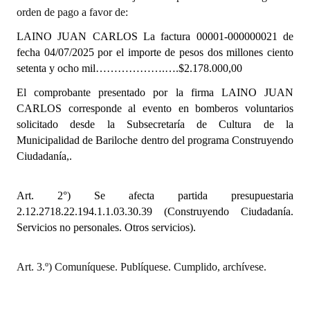
INSTITUCIONAL
orden de pago a favor de:
LAINO JUAN CARLOS La factura 00001-000000021 de
Antiguos Pobladores
fecha 04/07/2025 por el importe de pesos dos millones ciento
setenta y ocho mil……………….….$2.178.000,00
Noticias Destacadas
El comprobante presentado por la firma
LAINO JUAN
Registros y Distinciones
CARLOS corresponde al evento en bomberos voluntarios
solicitado desde la Subsecretaría de Cultura de la
Datos Históricos
Municipalidad de Bariloche dentro del programa Construyendo
Premio al Mérito - Registro
Ciudadanía,.
Audiencias Públicas - Registro
Art. 2°) Se afecta partida presupuestaria
Mujeres que Dejaron Huellas - Registro
2.12.2718.22.194.1.1.03.30.39 (Construyendo Ciudadanía
.
Servicios no personales. Otros servicios).
Periodistas Decanos - Registro
Art. 3.º) Comuníquese. Publíquese. Cumplido, archívese.
Ciudadano Ilustre - Registro
Banca del Vecino - Registro