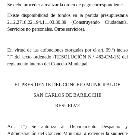
Se debe proceder a realizar la orden de pago correspondiente.
Dictámenes Asesoría Letrada
Existe disponibilidad de fondos en la partida presupuestaria
2.12.2718.22.194.1.1.03.30.39
(Construyendo Ciudadanía.
Actas de Sesión
Servicios no personales. Otros servicios).
Informes de Unidad Coordinadora
Ejecución Presupuestaria
En virtud de las atribuciones otorgadas por el art. 09.º) inciso
"f" del texto ordenado (RESOLUCIÓN N.º 462-CM-15) del
Actas de Audiencias Públicas
reglamento interno del Concejo Municipal.
NORMATIVA
EL PRESIDENTE DEL CONCEJO MUNICIPAL DE
Comunicaciones
SAN CARLOS DE BARILOCHE
Declaraciones
RESUELVE
Resoluciones
Resoluciones de Presidencia
Art. 1.º) Se autoriza al Departamento Despacho y
Administración del Concejo Municipal a extender la siguiente