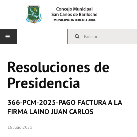
INICIO
Resoluciones de
CONCEJO
Presidencia
Bloques Políticos
Integrantes del Concejo
366-PCM-2025-PAGO FACTURA A LA
Comisiones Permanentes
FIRMA LAINO JUAN CARLOS
Comisiones Especiales
16 Julio 2025
Concejales Mandato Cumplido