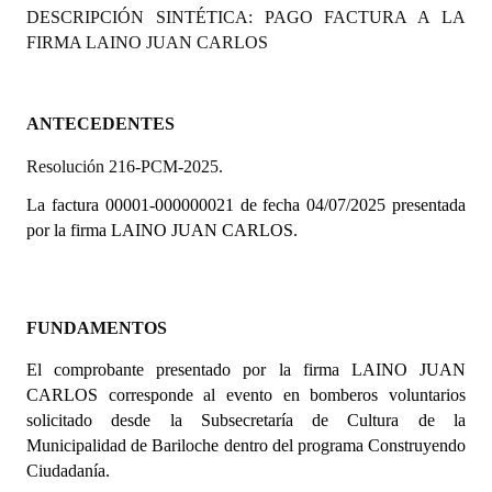
DESCRIPCIÓN SINTÉTICA: PAGO FACTURA A LA
Programas
FIRMA LAINO JUAN CARLOS
LEGISLACIÓN
Constitución Nacional
ANTECEDENTES
Resolución 216-PCM-2025.
Constitución Provincial
La factura 00001-000000021 de fecha 04/07/2025 presentada
Carta Orgánica 2007
por la firma LAINO JUAN CARLOS.
Reglamento Interno
Digesto
FUNDAMENTOS
Organigrama
El comprobante presentado por la firma
LAINO JUAN
CARLOS corresponde al evento en bomberos voluntarios
DOCUMENTOS
solicitado desde la Subsecretaría de Cultura de la
Municipalidad de Bariloche dentro del programa Construyendo
Informes de Gestión
Ciudadanía.
Proyectos Presentados