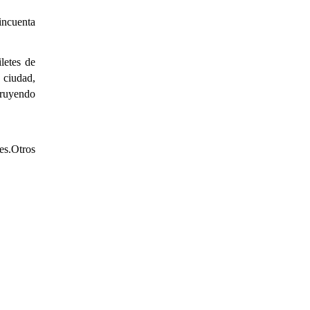
ncuenta
letes de
 ciudad,
truyendo
es.Otros