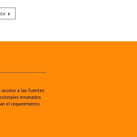
nte
re acceso a las fuentes
sdiccionales emanados
van el requerimiento.