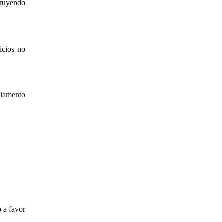
truyendo
icios no
glamento
 a favor