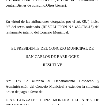
central.Bienes de consumo.Otros bienes).
Dictámenes Asesoría Letrada
Actas de Sesión
En virtud de las atribuciones otorgadas por el art. 09.º) inciso
"f" del texto ordenado (RESOLUCIÓN N.º 462-CM-15) del
Informes de Unidad Coordinadora
reglamento interno del Concejo Municipal.
Ejecución Presupuestaria
Actas de Audiencias Públicas
EL PRESIDENTE DEL CONCEJO MUNICIPAL DE
SAN CARLOS DE BARILOCHE
NORMATIVA
RESUELVE
Comunicaciones
Declaraciones
Art. 1.º) Se autoriza al Departamento Despacho y
Administración del Concejo Municipal a extender la siguiente
Resoluciones
orden de pago a favor de:
Resoluciones de Presidencia
DÍAZ GONZALES LUNA MORENA DEL ÁREA DE