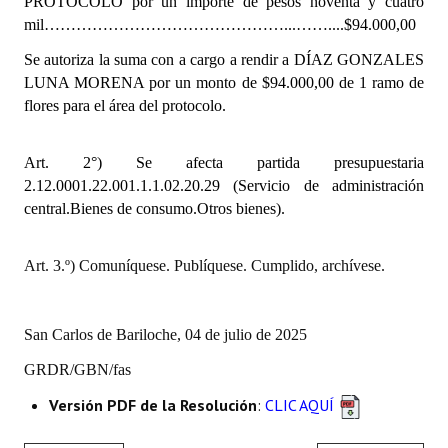
PROTOCOLO
por un importe de pesos noventa y cuatro
INSTITUCIONAL
mil………………………………………...……....$94.000,00
Antiguos Pobladores
Se autoriza la suma con a cargo a rendir a DÍAZ GONZALES
LUNA MORENA por un monto de $94.000,00 de 1 ramo de
Noticias Destacadas
flores para el área del protocolo.
Registros y Distinciones
Art. 2°) Se afecta partida presupuestaria
Datos Históricos
2.12.0001.22.001.1.1.02.20.29 (Servicio de administración
central.Bienes de consumo.Otros bienes).
Premio al Mérito - Registro
Audiencias Públicas - Registro
Art. 3.º) Comuníquese. Publíquese. Cumplido, archívese.
Mujeres que Dejaron Huellas - Registro
San Carlos de Bariloche, 04 de julio de 2025
Periodistas Decanos - Registro
GRDR/GBN/fas
Ciudadano Ilustre - Registro
Versión PDF de la Resolución
:
CLIC AQUÍ
Banca del Vecino - Registro