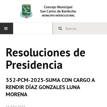
INICIO
Resoluciones de
CONCEJO
Presidencia
Bloques Políticos
Integrantes del Concejo
352-PCM-2025-SUMA CON CARGO A
Comisiones Permanentes
RENDIR DÍAZ GONZALES LUNA
Comisiones Especiales
MORENA
Concejales Mandato Cumplido
16 Julio 2025