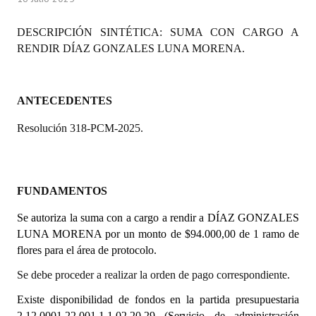
Programas
DESCRIPCIÓN SINTÉTICA: SUMA CON CARGO A
LEGISLACIÓN
RENDIR DÍAZ GONZALES LUNA MORENA.
Constitución Nacional
ANTECEDENTES
Constitución Provincial
Resolución 318-PCM-2025.
Carta Orgánica 2007
Reglamento Interno
FUNDAMENTOS
Digesto
Se autoriza la suma con a cargo a rendir a DÍAZ GONZALES
Organigrama
LUNA MORENA por un monto de $94.000,00 de 1 ramo de
flores para el área de protocolo.
DOCUMENTOS
Se debe proceder a realizar la orden de pago correspondiente.
Informes de Gestión
Existe disponibilidad de fondos en la partida presupuestaria
Proyectos Presentados
2.12.0001.22.001.1.1.02.20.29
(Servicio de administración