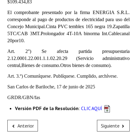
$109.434,83
INSTITUCIONAL
El comprobante presentado por la firma ENERGIA S.R.L.
Antiguos Pobladores
corresponde
al pago de productos de electricidad para uso del
Concejo Municipal.Cinta PVC temblex 165 negra 19.Zapatilla
Noticias Destacadas
5TC/CAB 3MT.Prolongador 4T-10A binorma Int.Cablecanal
20por10.
Registros y Distinciones
Art. 2°) Se afecta partida presupuestaria
Datos Históricos
2.12.0001.22.001.1.1.02.20.29 (Servicio administrativo
central,Bienes de consumo.Otros bienes de consumo).
Premio al Mérito - Registro
Art. 3.º) Comuníquese. Publíquese. Cumplido, archívese.
Audiencias Públicas - Registro
San Carlos de Bariloche, 17 de junio de 2025
Mujeres que Dejaron Huellas - Registro
GRDR/GBN/fas
Periodistas Decanos - Registro
Versión PDF de la Resolución
:
CLIC AQUÍ
Ciudadano Ilustre - Registro
Anterior
Siguiente
Banca del Vecino - Registro