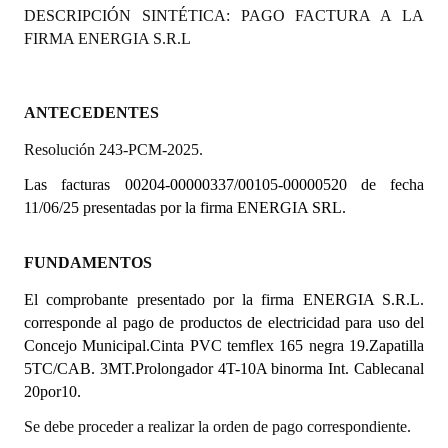
DESCRIPCIÓN SINTÉTICA: PAGO FACTURA A LA
Programas
FIRMA ENERGIA S.R.L
LEGISLACIÓN
Constitución Nacional
ANTECEDENTES
Resolución 243-PCM-2025.
Constitución Provincial
Las facturas 00204-00000337/00105-00000520 de fecha
Carta Orgánica 2007
11/06/25 presentadas por la firma ENERGIA SRL.
Reglamento Interno
FUNDAMENTOS
Digesto
El comprobante presentado por la firma ENERGIA S.R.L.
Organigrama
corresponde al pago de productos de electricidad para uso del
Concejo Municipal.Cinta PVC temflex 165 negra 19.Zapatilla
DOCUMENTOS
5TC/CAB. 3MT.Prolongador 4T-10A binorma Int. Cablecanal
20por10.
Informes de Gestión
Se debe proceder a realizar la orden de pago correspondiente.
Proyectos Presentados