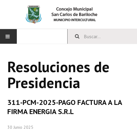
INICIO
Resoluciones de
CONCEJO
Presidencia
Bloques Políticos
Integrantes del Concejo
311-PCM-2025-PAGO FACTURA A LA
Comisiones Permanentes
FIRMA ENERGIA S.R.L
Comisiones Especiales
30 Junio 2025
Concejales Mandato Cumplido