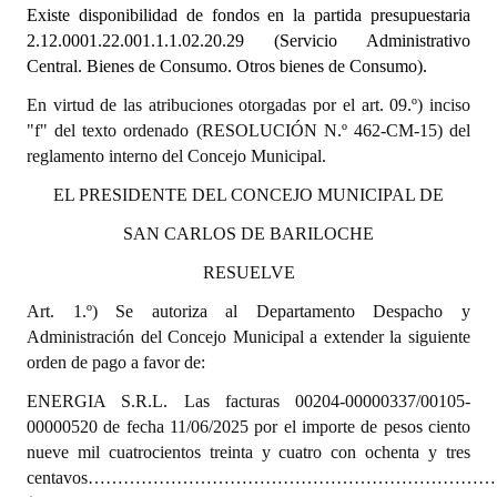
Existe disponibilidad de fondos en la partida presupuestaria
2.12.0001.22.001.1.1.02.20.29 (Servicio Administrativo
Dictámenes Asesoría Letrada
Central. Bienes de Consumo. Otros bienes de Consumo).
Actas de Sesión
En virtud de las atribuciones otorgadas por el art. 09.º) inciso
"f" del texto ordenado (RESOLUCIÓN N.º 462-CM-15) del
Informes de Unidad Coordinadora
reglamento interno del Concejo Municipal.
Ejecución Presupuestaria
EL PRESIDENTE DEL CONCEJO MUNICIPAL DE
Actas de Audiencias Públicas
SAN CARLOS DE BARILOCHE
RESUELVE
NORMATIVA
Art. 1.º) Se autoriza al Departamento Despacho y
Comunicaciones
Administración del Concejo Municipal a extender la siguiente
orden de pago a favor de:
Declaraciones
ENERGIA S.R.L. Las facturas 00204-00000337/00105-
Resoluciones
00000520 de fecha 11/06/2025 por el importe de pesos ciento
nueve mil cuatrocientos treinta y cuatro con ochenta y tres
Resoluciones de Presidencia
centavos…………………………………………………………