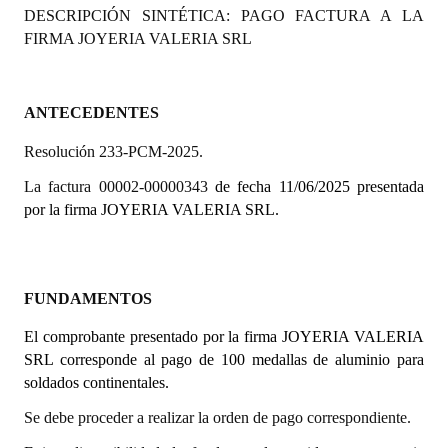
DESCRIPCIÓN SINTÉTICA: PAGO FACTURA A LA
Programas
FIRMA JOYERIA VALERIA SRL
LEGISLACIÓN
Constitución Nacional
ANTECEDENTES
Resolución 233-PCM-2025.
Constitución Provincial
La factura 00002-00000343
de fecha 11/06/2025 presentada
Carta Orgánica 2007
por la firma JOYERIA VALERIA SRL.
Reglamento Interno
Digesto
FUNDAMENTOS
Organigrama
El comprobante presentado por la firma JOYERIA VALERIA
SRL corresponde al pago de 100 medallas de aluminio para
DOCUMENTOS
soldados continentales.
Informes de Gestión
Se debe proceder a realizar la orden de pago correspondiente.
Proyectos Presentados