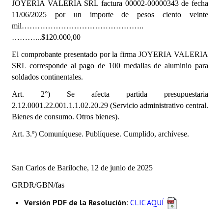
JOYERIA VALERIA SRL
factura 00002-00000343 de fecha
INSTITUCIONAL
11/06/2025
por un importe de pesos ciento veinte
mil………………………………………..
Antiguos Pobladores
………...$120.000,00
Noticias Destacadas
El comprobante presentado por la firma JOYERIA VALERIA
SRL corresponde al pago de 100 medallas de aluminio para
Registros y Distinciones
soldados continentales.
Datos Históricos
Art. 2°) Se afecta partida presupuestaria
2.12.0001.22.001.1.1.02.20.29 (Servicio administrativo central.
Premio al Mérito - Registro
Bienes de consumo. Otros bienes).
Audiencias Públicas - Registro
Art. 3.º) Comuníquese. Publíquese. Cumplido, archívese.
Mujeres que Dejaron Huellas - Registro
San Carlos de Bariloche, 12 de junio de 2025
Periodistas Decanos - Registro
GRDR/GBN/fas
Ciudadano Ilustre - Registro
Versión PDF de la Resolución
:
CLIC AQUÍ
Banca del Vecino - Registro