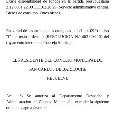
Existe disponibilidad de fondos en la partida presupuestaria
2.12.0001.22.001.1.1.02.20.29 (Servicio administrativo central.
Dictámenes Asesoría Letrada
Bienes de consumo. Otros bienes).
Actas de Sesión
En virtud de las atribuciones otorgadas por el art. 09.º) inciso
Informes de Unidad Coordinadora
"f" del texto ordenado (RESOLUCIÓN N.º 462-CM-15) del
Ejecución Presupuestaria
reglamento interno del Concejo Municipal.
Actas de Audiencias Públicas
EL PRESIDENTE DEL CONCEJO MUNICIPAL DE
NORMATIVA
SAN CARLOS DE BARILOCHE
Comunicaciones
RESUELVE
Declaraciones
Art. 1.º) Se autoriza al Departamento Despacho y
Resoluciones
Administración del Concejo Municipal a extender la siguiente
Resoluciones de Presidencia
orden de pago a favor de: