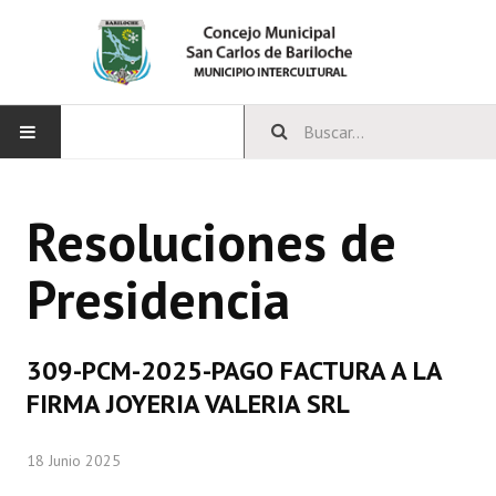
INICIO
Resoluciones de
CONCEJO
Presidencia
Bloques Políticos
Integrantes del Concejo
309-PCM-2025-PAGO FACTURA A LA
Comisiones Permanentes
FIRMA JOYERIA VALERIA SRL
Comisiones Especiales
18 Junio 2025
Concejales Mandato Cumplido