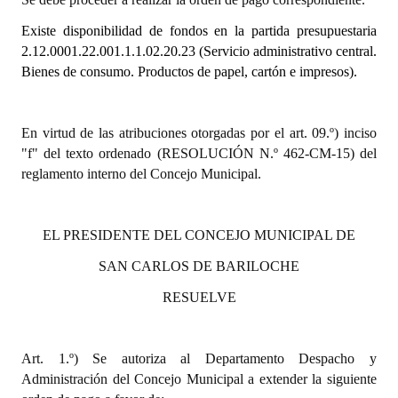
Existe disponibilidad de fondos en la partida presupuestaria
Dictámenes Asesoría Letrada
2.12.0001.22.001.1.1.02.20.23
(Servicio administrativo central.
Bienes de consumo. Productos de papel, cartón e impresos).
Actas de Sesión
Informes de Unidad Coordinadora
En virtud de las atribuciones otorgadas por el art. 09.º) inciso
Ejecución Presupuestaria
"f" del texto ordenado (RESOLUCIÓN N.º 462-CM-15) del
reglamento interno del Concejo Municipal.
Actas de Audiencias Públicas
NORMATIVA
EL PRESIDENTE DEL CONCEJO MUNICIPAL DE
Comunicaciones
SAN CARLOS DE BARILOCHE
Declaraciones
RESUELVE
Resoluciones
Art. 1.º) Se autoriza al Departamento Despacho y
Resoluciones de Presidencia
Administración del Concejo Municipal a extender la siguiente