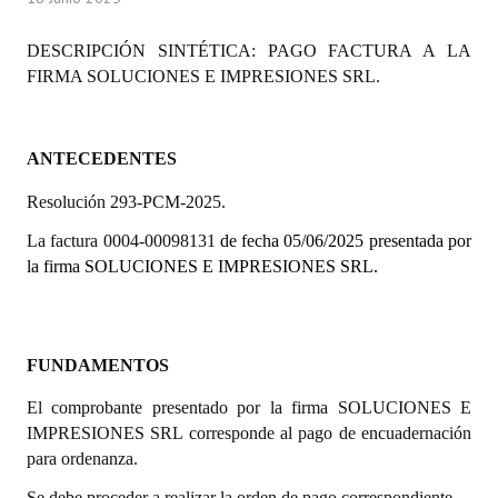
Programas
DESCRIPCIÓN SINTÉTICA: PAGO FACTURA A LA
LEGISLACIÓN
FIRMA SOLUCIONES E IMPRESIONES SRL.
Constitución Nacional
ANTECEDENTES
Constitución Provincial
Resolución 293-PCM-2025.
Carta Orgánica 2007
La factura 0004-00098131
de fecha 05/06/2025 presentada por
Reglamento Interno
la firma SOLUCIONES E IMPRESIONES SRL.
Digesto
Organigrama
FUNDAMENTOS
DOCUMENTOS
El comprobante presentado por la firma SOLUCIONES E
IMPRESIONES SRL corresponde al pago de encuadernación
Informes de Gestión
para ordenanza.
Proyectos Presentados
Se debe proceder a realizar la orden de pago correspondiente.