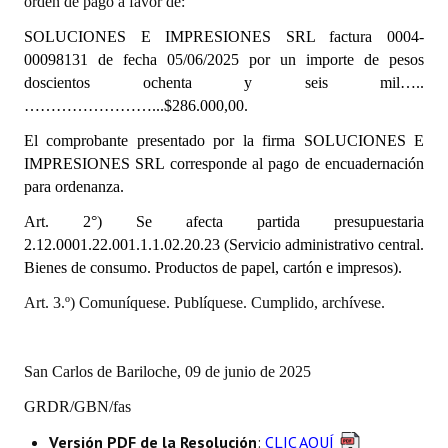
orden de pago a favor de:
INSTITUCIONAL
SOLUCIONES E IMPRESIONES SRL
factura 0004-
Antiguos Pobladores
00098131 de fecha 05/06/2025
por un importe de pesos
doscientos ochenta y seis mil…..
Noticias Destacadas
……………………...$286.000,00.
El comprobante presentado por la firma SOLUCIONES E
Registros y Distinciones
IMPRESIONES SRL corresponde al pago de encuadernación
Datos Históricos
para ordenanza.
Art. 2°) Se afecta partida presupuestaria
Premio al Mérito - Registro
2.12.0001.22.001.1.1.02.20.23 (Servicio administrativo central.
Audiencias Públicas - Registro
Bienes de consumo. Productos de papel, cartón e impresos).
Art. 3.º) Comuníquese. Publíquese. Cumplido, archívese.
Mujeres que Dejaron Huellas - Registro
Periodistas Decanos - Registro
San Carlos de Bariloche, 09 de junio de 2025
Ciudadano Ilustre - Registro
GRDR/GBN/fas
Banca del Vecino - Registro
Versión PDF de la Resolución
:
CLIC AQUÍ