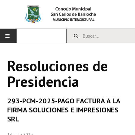
INICIO
Resoluciones de
CONCEJO
Presidencia
Bloques Políticos
Integrantes del Concejo
293-PCM-2025-PAGO FACTURA A LA
Comisiones Permanentes
FIRMA SOLUCIONES E IMPRESIONES
Comisiones Especiales
SRL
Concejales Mandato Cumplido
18 Junio 2025