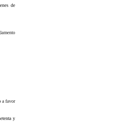
ienes de
glamento
 a favor
etenta y