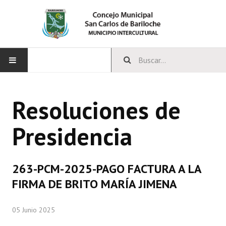
INICIO
Resoluciones de
CONCEJO
Presidencia
Bloques Políticos
Integrantes del Concejo
263-PCM-2025-PAGO FACTURA A LA
Comisiones Permanentes
FIRMA DE BRITO MARÍA JIMENA
Comisiones Especiales
05 Junio 2025
Concejales Mandato Cumplido