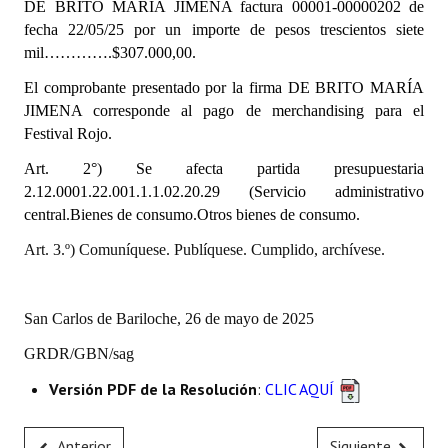
DE BRITO MARÍA JIMENA
factura 00001-00000202 de
INSTITUCIONAL
fecha 22/05/25
por un importe de pesos trescientos siete
mil………….$307.000,00.
Antiguos Pobladores
El comprobante presentado por la firma DE BRITO MARÍA
Noticias Destacadas
JIMENA corresponde al pago de merchandising para el
Festival Rojo.
Registros y Distinciones
Art. 2°) Se afecta partida presupuestaria
Datos Históricos
2.12.0001.22.001.1.1.02.20.29 (Servicio administrativo
central.Bienes de consumo.Otros bienes de consumo.
Premio al Mérito - Registro
Art. 3.º) Comuníquese. Publíquese. Cumplido, archívese.
Audiencias Públicas - Registro
Mujeres que Dejaron Huellas - Registro
San Carlos de Bariloche, 26 de mayo de 2025
Periodistas Decanos - Registro
GRDR/GBN/sag
Ciudadano Ilustre - Registro
Versión PDF de la Resolución
:
CLIC AQUÍ
Banca del Vecino - Registro
Anterior
Siguiente