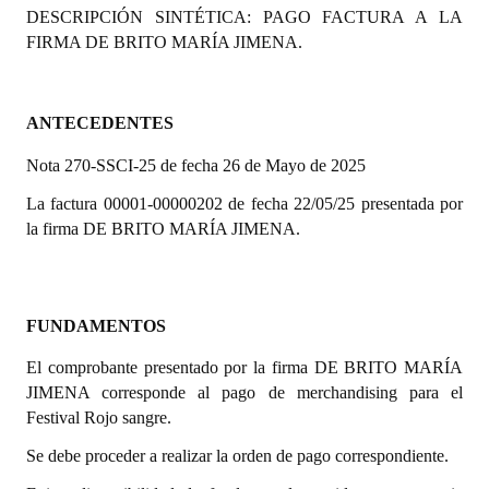
DESCRIPCIÓN SINTÉTICA: PAGO FACTURA A LA
Programas
FIRMA DE BRITO MARÍA JIMENA.
LEGISLACIÓN
Constitución Nacional
ANTECEDENTES
Nota 270-SSCI-25 de fecha 26 de Mayo de 2025
Constitución Provincial
La factura 00001-00000202 de fecha 22/05/25 presentada por
Carta Orgánica 2007
la firma DE BRITO MARÍA JIMENA.
Reglamento Interno
Digesto
FUNDAMENTOS
Organigrama
El comprobante presentado por la firma DE BRITO MARÍA
JIMENA corresponde al pago de merchandising para el
DOCUMENTOS
Festival Rojo sangre.
Informes de Gestión
Se debe proceder a realizar la orden de pago correspondiente.
Proyectos Presentados