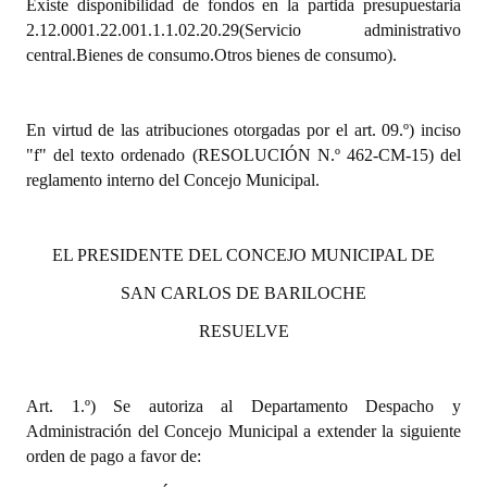
Existe disponibilidad de fondos en la partida presupuestaria
2.12.0001.22.001.1.1.02.20.29(Servicio administrativo
Dictámenes Asesoría Letrada
central.Bienes de consumo.Otros bienes de consumo).
Actas de Sesión
En virtud de las atribuciones otorgadas por el art. 09.º) inciso
Informes de Unidad Coordinadora
"f" del texto ordenado (RESOLUCIÓN N.º 462-CM-15) del
Ejecución Presupuestaria
reglamento interno del Concejo Municipal.
Actas de Audiencias Públicas
EL PRESIDENTE DEL CONCEJO MUNICIPAL DE
NORMATIVA
SAN CARLOS DE BARILOCHE
Comunicaciones
RESUELVE
Declaraciones
Art. 1.º) Se autoriza al Departamento Despacho y
Resoluciones
Administración del Concejo Municipal a extender la siguiente
Resoluciones de Presidencia
orden de pago a favor de: