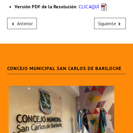
Huéspedes de Honor - Registro
Versión PDF de la Resolución
:
CLIC AQUÍ
Antiguos Pobladores - Registro
Anterior
Siguiente
Reconocimientos - Registro
Bariloche, Municipio intercultural
Entrega de distinciones
REFORMA DE LA CARTA ORGÁNICA
CONCEJO MUNICIPAL SAN CARLOS DE BARILOCHE