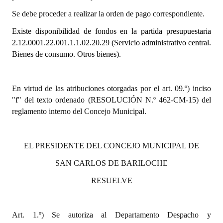
Se debe proceder a realizar la orden de pago correspondiente.
Dictámenes Asesoría Letrada
Existe disponibilidad de fondos en la partida presupuestaria
Actas de Sesión
2.12.0001.22.001.1.1.02.20.29
(Servicio administrativo central.
Bienes de consumo. Otros bienes).
Informes de Unidad Coordinadora
Ejecución Presupuestaria
En virtud de las atribuciones otorgadas por el art. 09.º) inciso
"f" del texto ordenado (RESOLUCIÓN N.º 462-CM-15) del
Actas de Audiencias Públicas
reglamento interno del Concejo Municipal.
NORMATIVA
EL PRESIDENTE DEL CONCEJO MUNICIPAL DE
Comunicaciones
SAN CARLOS DE BARILOCHE
Declaraciones
RESUELVE
Resoluciones
Resoluciones de Presidencia
Art. 1.º) Se autoriza al Departamento Despacho y