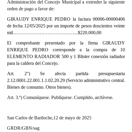
Administración del Concejo Municipal a extender la siguiente
INSTITUCIONAL
orden de pago a favor de:
Antiguos Pobladores
GIRAUDY ENRIQUE PEDRO la
factura 00006-00000406
de fecha 12/05/2025
por un importe de pesos doscientos veinte
Noticias Destacadas
mil…………………………………...$220.000,00
Registros y Distinciones
El comprobante presentado por la firma
GIRAUDY
ENRIQUE PEDRO corresponde a la compra de 10
Datos Históricos
ELEMENTO RADIADOR 500 y 1 Blister conexión radiador
para la caldera del Concejo.
Premio al Mérito - Registro
Art. 2°) Se afecta partida presupuestaria
Audiencias Públicas - Registro
2.12.0001.22.001.1.1.02.20.29
(Servicio administrativo central.
Bienes de consumo. Otros bienes).
Mujeres que Dejaron Huellas - Registro
Art. 3.º) Comuníquese. Publíquese. Cumplido, archívese.
Periodistas Decanos - Registro
Ciudadano Ilustre - Registro
San Carlos de Bariloche,12 de mayo de 2025
Banca del Vecino - Registro
GRDR/GBN/sag