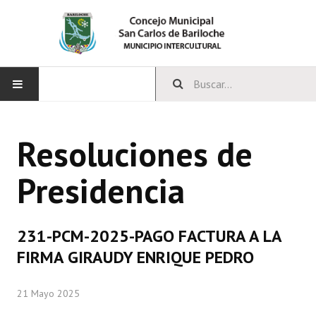
INICIO
Resoluciones de
CONCEJO
Presidencia
Bloques Políticos
Integrantes del Concejo
231-PCM-2025-PAGO FACTURA A LA
Comisiones Permanentes
FIRMA GIRAUDY ENRIQUE PEDRO
Comisiones Especiales
21 Mayo 2025
Concejales Mandato Cumplido