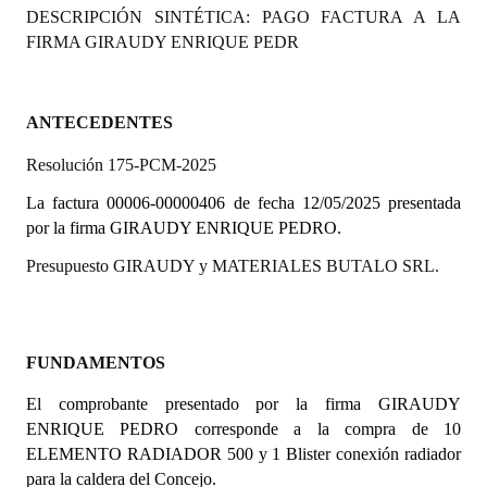
DESCRIPCIÓN SINTÉTICA: PAGO FACTURA A LA
Programas
FIRMA GIRAUDY ENRIQUE PEDR
LEGISLACIÓN
Constitución Nacional
ANTECEDENTES
Resolución 175-PCM-2025
Constitución Provincial
La factura 00006-00000406
de fecha 12/05/2025 presentada
Carta Orgánica 2007
por la firma GIRAUDY ENRIQUE PEDRO.
Reglamento Interno
Presupuesto GIRAUDY y MATERIALES BUTALO SRL.
Digesto
Organigrama
FUNDAMENTOS
DOCUMENTOS
El comprobante presentado por la firma
GIRAUDY
ENRIQUE PEDRO corresponde a la compra de 10
Informes de Gestión
ELEMENTO RADIADOR 500 y 1 Blister conexión radiador
para la caldera del Concejo.
Proyectos Presentados