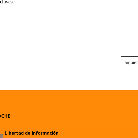
chívese.
Siguie
OCHE
Libertad de información