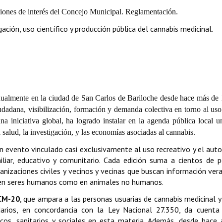
iones de interés del Concejo Municipal. Reglamentación.
ación, uso científico y producción pública del cannabis medicinal.
ualmente en la ciudad de San Carlos de Bariloche desde hace más de 
dadana, visibilización, formación y demanda colectiva en torno al uso 
a iniciativa global, ha logrado instalar en la agenda pública local u
 salud, la investigación, y las economías asociadas al cannabis.
n evento vinculado casi exclusivamente al uso recreativo y el auto
liar, educativo y comunitario. Cada edición suma a cientos de 
ganizaciones civiles y vecinos y vecinas que buscan información ver
to en seres humanos como en animales no humanos.
CM-20
, que ampara a las personas usuarias de cannabis medicinal y
idarios, en concordancia con la Ley Nacional 27.350, da cuenta
os, sanitarios y sociales en esta materia. Además, desde hace