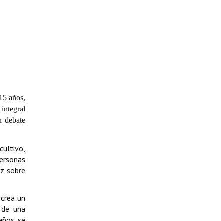
15 años,
integral
n debate
cultivo,
personas
az sobre
 crea un
 de una
 años se