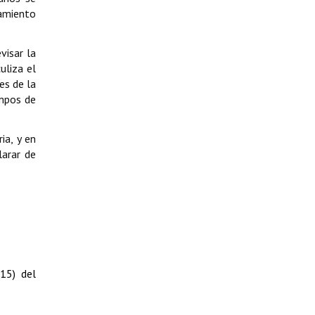
amiento
visar la
uliza el
es de la
ampos de
ia, y en
larar de
15) del