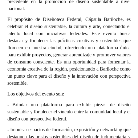
precedente en la promoción de diseño sustentable a nivel
INSTITUCIONAL
nacional.
Antiguos Pobladores
El propósito de
Diseñoteca Federal, Cápsula Bariloche
, es
celebrar el diseño sustentable, la cultura y arte, conectando el
Noticias Destacadas
talento local con iniciativas federales. Este evento busca
destacar y fortalecer las prácticas creativas y sostenibles que
Registros y Distinciones
florecen en nuestra ciudad, ofreciendo una plataforma única
para exhibir proyectos, generar aprendizaje y promover valores
Datos Históricos
de consumo consciente.
Es una oportunidad para fomentar la
Premio al Mérito - Registro
economía creativa de la región, posicionando a Bariloche como
un punto clave para el diseño y la innovación con perspectiva
Audiencias Públicas - Registro
sostenible.
Mujeres que Dejaron Huellas - Registro
Los objetivos del evento son:
- Brindar una plataforma para exhibir piezas de diseño
Periodistas Decanos - Registro
sustentable y fortalecer el vínculo entre la comunidad local y el
diseño con perspectiva federal.
Ciudadano Ilustre - Registro
- Impulsar espacios de formación, exposición y networking que
Banca del Vecino - Registro
destaquen las aristas sostenibles del diseño de indumentaria y