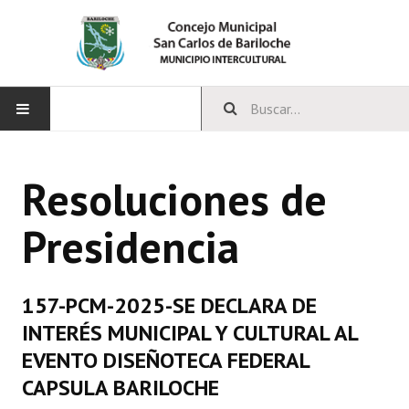
INICIO
Resoluciones de
CONCEJO
Presidencia
Bloques Políticos
Integrantes del Concejo
157-PCM-2025-SE DECLARA DE
Comisiones Permanentes
INTERÉS MUNICIPAL Y CULTURAL AL
Comisiones Especiales
EVENTO DISEÑOTECA FEDERAL
CAPSULA BARILOCHE
Concejales Mandato Cumplido