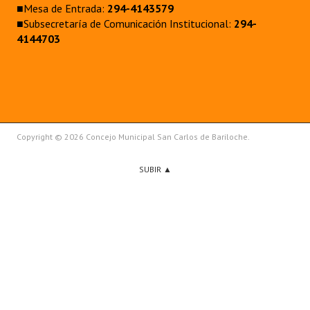
■Mesa de Entrada:
294-4143579
■Subsecretaría de Comunicación Institucional:
294-
4144703
Copyright © 2026 Concejo Municipal San Carlos de Bariloche.
SUBIR ▲