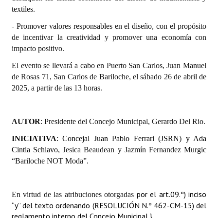
textiles.
Huéspedes de Honor - Registro
- Promover valores responsables en el diseño, con el propósito
Antiguos Pobladores - Registro
de incentivar la creatividad y promover una economía con
impacto positivo.
Reconocimientos - Registro
El evento se llevará a cabo en Puerto San Carlos, Juan Manuel
Bariloche, Municipio intercultural
de Rosas 71, San Carlos de Bariloche, el sábado 26 de abril de
2025, a partir de las 13 horas.
Entrega de distinciones
REFORMA DE LA CARTA ORGÁNICA
AUTOR
: Presidente del Concejo Municipal, Gerardo Del Rio.
INICIATIVA
: Concejal Juan Pablo Ferrari (JSRN) y
Ada
Cintia Schiavo,
Jesica
Beaudean
y
Jazmín
Fernandez
Murgic
“Bariloche NOT Moda”.
por el art.09.º) inciso
En virtud de las atribuciones otorgadas
“y” del texto ordenando (RESOLUCIÓN N.º 462-CM-15) del
reglamento interno del Concejo Municipal.}