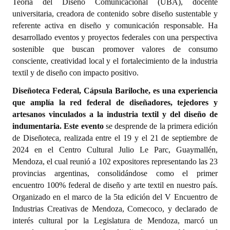
Teoría del Diseño Comunicacional (UBA), docente
universitaria, creadora de contenido sobre diseño sustentable y
Dictámenes Asesoría Letrada
referente activa en diseño y comunicación responsable. Ha
desarrollado eventos y proyectos federales con una perspectiva
Actas de Sesión
sostenible que buscan promover valores de consumo
consciente, creatividad local y el fortalecimiento de la industria
Informes de Unidad Coordinadora
textil y de diseño con impacto positivo.
Ejecución Presupuestaria
Diseñoteca Federal, Cápsula Bariloche
,
es una experiencia
que amplía la red federal de diseñadores, tejedores y
Actas de Audiencias Públicas
artesanos vinculados a la industria textil y del diseño de
indumentaria. Este evento
se desprende de la primera edición
NORMATIVA
de Diseñoteca, realizada entre el 19 y el 21 de septiembre de
2024 en el Centro Cultural Julio Le Parc, Guaymallén,
Comunicaciones
Mendoza, el cual reunió a 102 expositores representando las 23
Declaraciones
provincias argentinas, consolidándose como el primer
encuentro 100% federal de diseño y arte textil en nuestro país.
Resoluciones
Organizado en el marco de la 5ta edición del V Encuentro de
Industrias Creativas de Mendoza, Comecoco, y declarado de
Resoluciones de Presidencia
interés cultural por la Legislatura de Mendoza, marcó un