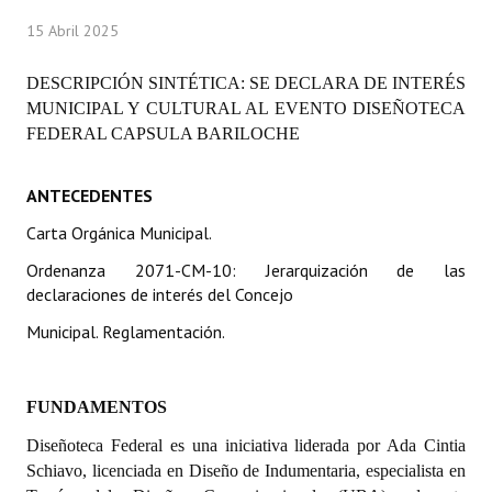
Programas
15 Abril 2025
LEGISLACIÓN
DESCRIPCIÓN SINTÉTICA
: SE DECLARA DE INTERÉS
MUNICIPAL Y CULTURAL AL EVENTO DISEÑOTECA
Constitución Nacional
FEDERAL CAPSULA BARILOCHE
Constitución Provincial
ANTECEDENTES
Carta Orgánica 2007
Carta Orgánica Municipal.
Reglamento Interno
Ordenanza 2071-CM-10: Jerarquización de las
declaraciones de interés del Concejo
Digesto
Municipal. Reglamentación.
Organigrama
DOCUMENTOS
FUNDAMENTOS
Diseñoteca Federal
Informes de Gestión
es una iniciativa liderada por Ada Cintia
Schiavo,
licenciada en Diseño de Indumentaria, especialista en
Proyectos Presentados