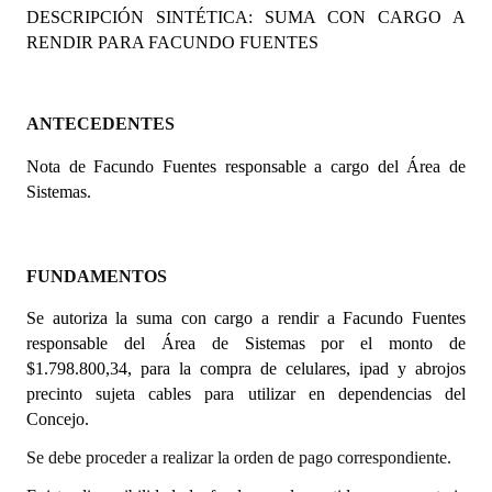
DESCRIPCIÓN SINTÉTICA: SUMA CON CARGO A
Programas
RENDIR PARA FACUNDO FUENTES
LEGISLACIÓN
Constitución Nacional
ANTECEDENTES
Nota de Facundo Fuentes responsable a cargo del Área de
Constitución Provincial
Sistemas.
Carta Orgánica 2007
Reglamento Interno
FUNDAMENTOS
Digesto
Se autoriza la suma con cargo a rendir a Facundo Fuentes
responsable del Área de Sistemas por el monto de
Organigrama
$1.798.800,34, para la compra de celulares, ipad y abrojos
precinto sujeta cables para utilizar en dependencias del
DOCUMENTOS
Concejo.
Informes de Gestión
Se debe proceder a realizar la orden de pago correspondiente.
Proyectos Presentados