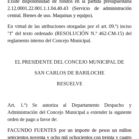
Existe disponibilidad de fondos en la partida presupuestaria
2.12.0001.22.001.1.1.04.40.43
(Servicio de administración
Dictámenes Asesoría Letrada
central. Bienes de uso. Maquinas y equipo).
Actas de Sesión
En virtud de las atribuciones otorgadas por el art. 09.º) inciso
"f" del texto ordenado (RESOLUCIÓN N.º 462-CM-15) del
Informes de Unidad Coordinadora
reglamento interno del Concejo Municipal.
Ejecución Presupuestaria
EL PRESIDENTE DEL CONCEJO MUNICIPAL DE
Actas de Audiencias Públicas
SAN CARLOS DE BARILOCHE
NORMATIVA
RESUELVE
Comunicaciones
Declaraciones
Art. 1.º) Se autoriza al Departamento Despacho y
Administración del Concejo Municipal a extender la siguiente
Resoluciones
orden de pago a favor de:
Resoluciones de Presidencia
FACUNDO FUENTES
por un importe de pesos un millon
setecientos noventa y ocho mil ochocientos con treinta y cuatro