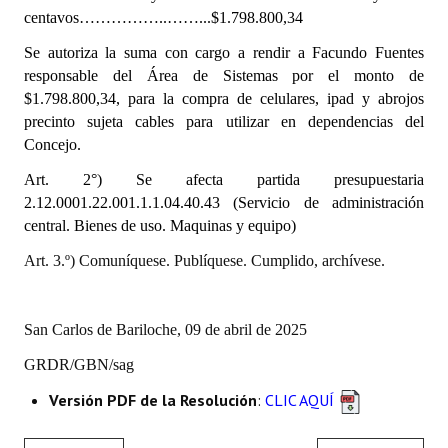
INSTITUCIONAL
centavos……………..……...$1.798.800,34
Se autoriza la suma con cargo a rendir a Facundo Fuentes
Antiguos Pobladores
responsable del Área de Sistemas por el monto de
$1.798.800,34, para la compra de celulares, ipad y abrojos
Noticias Destacadas
precinto sujeta cables para utilizar en dependencias del
Registros y Distinciones
Concejo.
Art. 2°) Se afecta partida presupuestaria
Datos Históricos
2.12.0001.22.001.1.1.04.40.43 (Servicio de administración
Premio al Mérito - Registro
central. Bienes de uso. Maquinas y equipo)
Art. 3.º) Comuníquese. Publíquese. Cumplido, archívese.
Audiencias Públicas - Registro
Mujeres que Dejaron Huellas - Registro
San Carlos de Bariloche, 09 de abril de 2025
Periodistas Decanos - Registro
GRDR/GBN/sag
Ciudadano Ilustre - Registro
Versión PDF de la Resolución
:
CLIC AQUÍ
Banca del Vecino - Registro