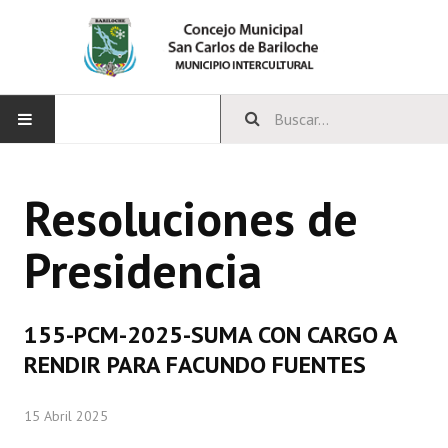
INICIO
Resoluciones de
CONCEJO
Presidencia
Bloques Políticos
Integrantes del Concejo
155-PCM-2025-SUMA CON CARGO A
Comisiones Permanentes
RENDIR PARA FACUNDO FUENTES
Comisiones Especiales
15 Abril 2025
Concejales Mandato Cumplido